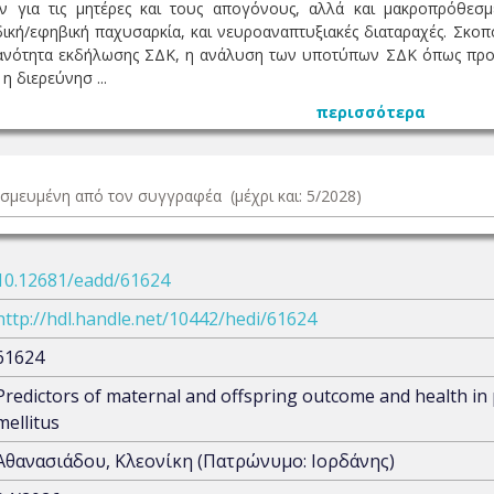
ν για τις μητέρες και τους απογόνους, αλλά και μακροπρόθεσ
δική/εφηβική παχυσαρκία, και νευροαναπτυξιακές διαταραχές. Σκ
ανότητα εκδήλωσης ΣΔΚ, η ανάλυση των υποτύπων ΣΔΚ όπως προκύ
 η διερεύνησ ...
περισσότερα
δεσμευμένη από τον συγγραφέα (μέχρι και: 5/2028)
10.12681/eadd/61624
http://hdl.handle.net/10442/hedi/61624
61624
Predictors of maternal and offspring outcome and health in
mellitus
Αθανασιάδου, Κλεονίκη (Πατρώνυμο: Ιορδάνης)