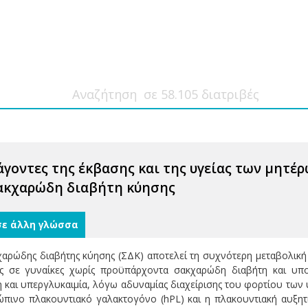
γοντες της έκβασης και της υγείας των μητέρ
σακχαρώδη διαβήτη κύησης
σε άλλη γλώσσα
αρώδης διαβήτης κύησης (ΣΔΚ) αποτελεί τη συχνότερη μεταβολική δ
ης σε γυναίκες χωρίς προϋπάρχοντα σακχαρώδη διαβήτη και υπο
η και υπεργλυκαιμία, λόγω αδυναμίας διαχείρισης του φορτίου τω
πινο πλακουντιακό γαλακτογόνο (hPL) και η πλακουντιακή αυξη