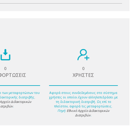
0
0
ΦΟΡΤΩΣΕΙΣ
ΧΡΗΣΤΕΣ
ο των μεταφορτώσων του
Αφορά στους συνδεδεμένους στο σύστημα
δακτορικής διατριβής.
χρήστες οι οποίοι έχουν αλληλεπιδράσει με
 Αρχείο Διδακτορικών
τη διδακτορική διατριβή. Ως επί το
ιατριβών
.
πλείστον, αφορά τις μεταφορτώσεις.
Πηγή:
Εθνικό Αρχείο Διδακτορικών
Διατριβών
.