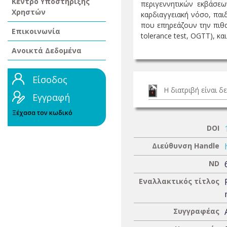
Κέντρο Υποστήριξης
περιγεννητικών εκβάσεω
Χρηστών
καρδιαγγειακή νόσο, παι
που επηρεάζουν την πιθ
Επικοινωνία
tolerance test, OGTT), και
Ανοικτά Δεδομένα
Είσοδος
Η διατριβή είναι 
Εγγραφή
Ξέχασα τον κωδικό
DOI
Διεύθυνση Handle
ND
Εναλλακτικός τίτλος
Συγγραφέας