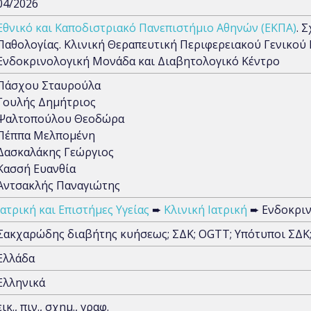
04/2026
Εθνικό και Καποδιστριακό Πανεπιστήμιο Αθηνών (ΕΚΠΑ)
. 
Παθολογίας. Κλινική Θεραπευτική Περιφερειακού Γενικο
Ενδοκρινολογική Μονάδα και Διαβητολογικό Κέντρο
Πάσχου Σταυρούλα
Γουλής Δημήτριος
Ψαλτοπούλου Θεοδώρα
Πέππα Μελπομένη
Δασκαλάκης Γεώργιος
Κασσή Ευανθία
Αντσακλής Παναγιώτης
Ιατρική και Επιστήμες Υγείας
➨
Κλινική Ιατρική
➨ Ενδοκριν
Σακχαρώδης διαβήτης κυήσεως; ΣΔΚ; OGTT; Υπότυποι ΣΔΚ;
Ελλάδα
Ελληνικά
εικ., πιν., σχημ., γραφ.