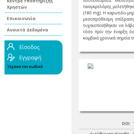
αποτελέσματα: Μελετήσ
Κέντρο Υποστήριξης
τικαγκρελόρης μελετήθηκ
Χρηστών
(180 mg). Η καρωτιδο-μηρ
Επικοινωνία
μεσοπρόθεσμη επίδραση 
τυχαιοποιήθηκαν να λάβο
Ανοικτά Δεδομένα
τόσο πρίν την έναρξη όσ
κομβικά χρονικά σημεία της
Είσοδος
Εγγραφή
Ξέχασα τον κωδικό
DOI
Διεύθυνση Handle