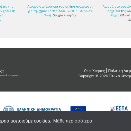
ψεις της
Αφορά στο άνοιγμα του online αναγνώστη
Αφορά στο σύνολ
ην χρονική
για την χρονική περίοδο 07/2018 - 07/2023.
αρχείου της δι
23.
Πηγή:
Google Analytics
.
Πηγή:
Εθνικό
s
.
Δ
 χρησιμοποιούμε cookies.
Μάθε περισσότερα