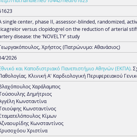
http://hdl.handle.net/10442/hedi/61623
61623
A single center, phase II, assessor-blinded, randomized, acti
ticagrelor versus clopidogrel on the reduction of arterial sti
artery disease: the ‘NOVELTY’ study
Γεωργακόπουλος, Χρήστος (Πατρώνυμο: Αθανάσιος)
04/2026
Εθνικό και Καποδιστριακό Πανεπιστήμιο Αθηνών (ΕΚΠΑ)
. 
Παθολογίας. Κλινική Α' Καρδιολογική Περιφερειακού Γε
Βλαχόπουλος Χαράλαμπος
Τούσουλης Δημήτριος
Αγγέλη Κωνσταντίνα
Τσιούφης Κωνσταντίνος
Σταματελόπουλος Κίμων
Αζναουρίδης Κωνσταντίνος
Χρυσοχόου Χριστίνα