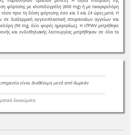
ση, παράλληλων ομάδων μελέτη. Η οξεία επίδραση της
όση φόρτισης με κλοπιδογρέλη (600 mg) ή με τικαγκρελόρη
τόσο πριν τη δόση φόρτισης όσο και 3 και 24 ώρες μετά. Η
 σε διαδερμική αγγειοπλαστική στεφανιαίων αγγείων και
κρελόρη (90 mg, δύο φορές ημερησίως). Η cfPWV μετρήθηκε
μονής και ενδοθηλιακής λειτουργίας μετρήθηκαν σε όλα τα
 υπηρεσία είναι διαθέσιμη μετά από δωρεάν
ατικά δικαιώματα.