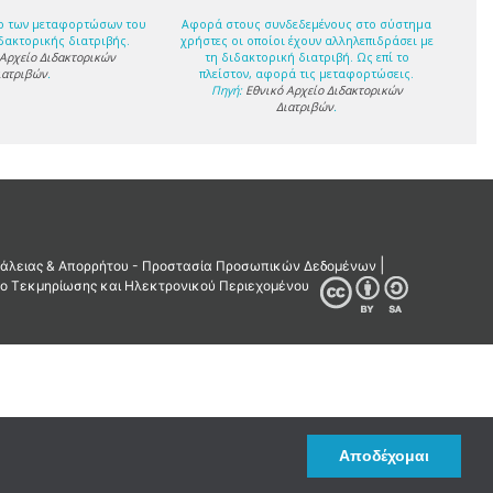
ο των μεταφορτώσων του
Αφορά στους συνδεδεμένους στο σύστημα
δακτορικής διατριβής.
χρήστες οι οποίοι έχουν αλληλεπιδράσει με
 Αρχείο Διδακτορικών
τη διδακτορική διατριβή. Ως επί το
ιατριβών
.
πλείστον, αφορά τις μεταφορτώσεις.
Πηγή:
Εθνικό Αρχείο Διδακτορικών
Διατριβών
.
Αποδέχομαι