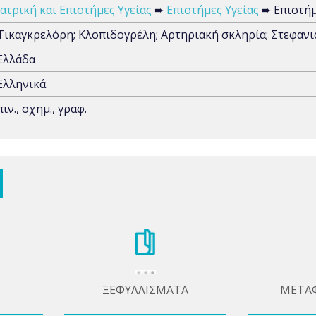
Ιατρική και Επιστήμες Υγείας
➨
Επιστήμες Υγείας
➨ Επιστήμε
Τικαγκρελόρη; Κλοπιδογρέλη; Αρτηριακή σκληρία; Στεφανι
Ελλάδα
Ελληνικά
πιν., σχημ., γραφ.
ΞΕΦΥΛΛΙΣΜΑΤΑ
ΜΕΤΑ