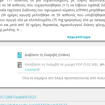
αμε 117 ασθενείς σε μια τυχαιοποιημένη, με τυφλή αξιολόγη
ε σε 58 ασθενείς που τυχαιοποιήθηκαν (1:1) να λάβουν εφάπαξ δ
ιαία ταχύτητα διάδοσης του σφυγμικού κύματος (cfPWV) μετρήθηκε 
(30 ημέρες αγωγή) μελετήθηκε σε 59 ασθενείς που υποβλήθηκαν
υν αγωγή είτε με κλοπιδογρέλη (75 mg ημερησίως) είτε με τικαγ
ο και μετά από 30 ημέρες θεραπείας. Αιματολογικοί δείκτες φλεγ
 μελέτης. Η ...
περισσότερα
Διαβάστε τη διατριβή (Online)
Κατεβάστε τη διατριβή σε μορφή PDF (5.02 MB)
(Η
εγγραφή
)
Όλα τα τεκμήρια στο ΕΑΔΔ προστατεύονται από πνευμ
10.12681/eadd/61623