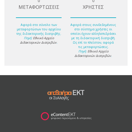
0
0
ΜΕΤΑΦΟΡΤΩΣΕΙΣ
ΧΡΗΣΤΕΣ
Αφορά στο σύνολο των
Αφορά στους συνδεδεμένους
μεταφορτώσων του αρχείου
στο σύστημα χρήστες οι
της διδακτορικής διατριβής.
οποίοι έχουν αλληλεπιδράσει
Πηγή:
Εθνικό Αρχείο
με τη διδακτορική διατριβή.
Διδακτορικών Διατριβών
.
Ως επί το πλείστον, αφορά
τις μεταφορτώσεις.
Πηγή:
Εθνικό Αρχείο
Διδακτορικών Διατριβών
.