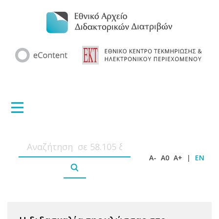
A-
A0
A+
|
EN