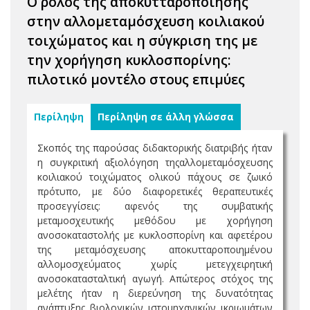
Ο ρόλος της αποκυτταροποίησης
στην αλλομεταμόσχευση κοιλιακού
τοιχώματος και η σύγκριση της με
την χορήγηση κυκλοσπορίνης:
πιλοτικό μοντέλο στους επιμύες
Περίληψη
Περίληψη σε άλλη γλώσσα
Σκοπός της παρούσας διδακτορικής διατριβής ήταν
η συγκριτική αξιολόγηση τηςαλλομεταμόσχευσης
κοιλιακού τοιχώματος ολικού πάχους σε ζωικό
πρότυπο, με δύο διαφορετικές θεραπευτικές
προσεγγίσεις: αφενός της συμβατικής
μεταμοσχευτικής μεθόδου με χορήγηση
ανοσοκαταστολής με κυκλοσπορίνη και αφετέρου
της μεταμόσχευσης αποκυτταροποιημένου
αλλομοσχεύματος χωρίς μετεγχειρητική
ανοσοκατασταλτική αγωγή. Απώτερος στόχος της
μελέτης ήταν η διερεύνηση της δυνατότητας
ανάπτυξης βιολογικών ιστομηχανικών ικριωμάτων