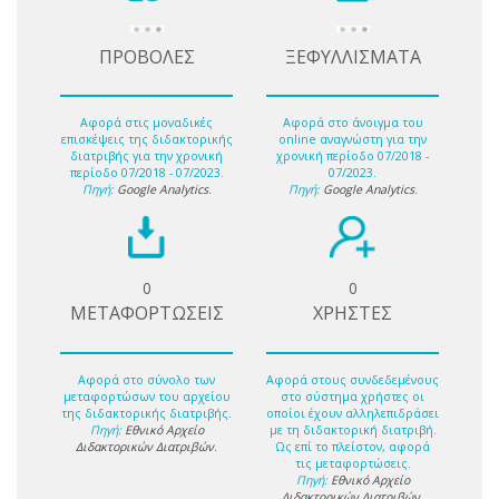
ΠΡΟΒΟΛΕΣ
ΞΕΦΥΛΛΙΣΜΑΤΑ
Αφορά στις μοναδικές
Αφορά στο άνοιγμα του
επισκέψεις της διδακτορικής
online αναγνώστη για την
διατριβής για την χρονική
χρονική περίοδο 07/2018 -
περίοδο 07/2018 - 07/2023.
07/2023.
Πηγή:
Google Analytics
.
Πηγή:
Google Analytics
.
0
0
ΜΕΤΑΦΟΡΤΩΣΕΙΣ
ΧΡΗΣΤΕΣ
Αφορά στο σύνολο των
Αφορά στους συνδεδεμένους
μεταφορτώσων του αρχείου
στο σύστημα χρήστες οι
της διδακτορικής διατριβής.
οποίοι έχουν αλληλεπιδράσει
Πηγή:
Εθνικό Αρχείο
με τη διδακτορική διατριβή.
Διδακτορικών Διατριβών
.
Ως επί το πλείστον, αφορά
τις μεταφορτώσεις.
Πηγή:
Εθνικό Αρχείο
Διδακτορικών Διατριβών
.