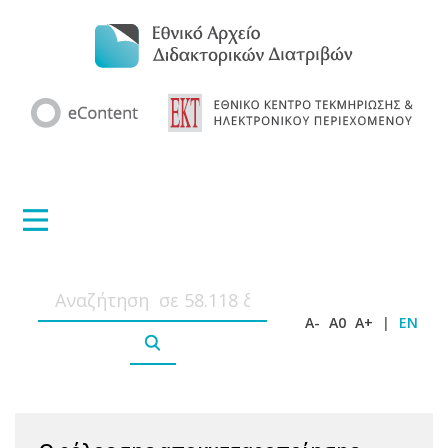
A-
A0
A+
|
EN