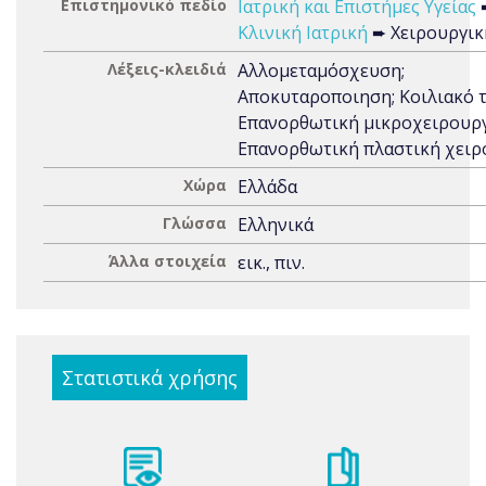
Επιστημονικό πεδίο
Ιατρική και Επιστήμες Υγείας
Κλινική Ιατρική
➨ Χειρουργικ
Λέξεις-κλειδιά
Αλλομεταμόσχευση;
Αποκυταροποιηση; Κοιλιακό 
Επανορθωτική μικροχειρουργ
Επανορθωτική πλαστική χειρ
Χώρα
Ελλάδα
Γλώσσα
Ελληνικά
Άλλα στοιχεία
εικ., πιν.
Στατιστικά χρήσης