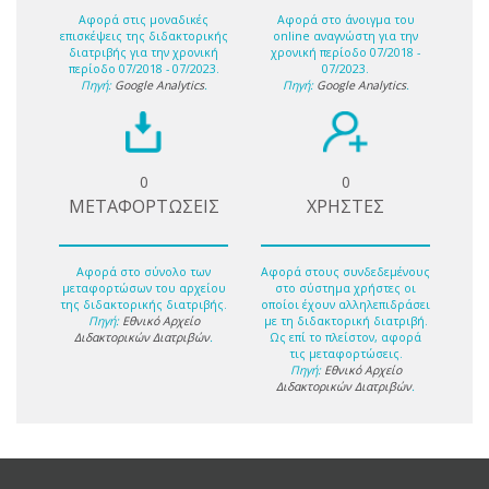
Αφορά στις μοναδικές
Αφορά στο άνοιγμα του
επισκέψεις της διδακτορικής
online αναγνώστη για την
διατριβής για την χρονική
χρονική περίοδο 07/2018 -
περίοδο 07/2018 - 07/2023.
07/2023.
Πηγή:
Google Analytics
.
Πηγή:
Google Analytics
.
0
0
ΜΕΤΑΦΟΡΤΩΣΕΙΣ
ΧΡΗΣΤΕΣ
Αφορά στο σύνολο των
Αφορά στους συνδεδεμένους
μεταφορτώσων του αρχείου
στο σύστημα χρήστες οι
της διδακτορικής διατριβής.
οποίοι έχουν αλληλεπιδράσει
Πηγή:
Εθνικό Αρχείο
με τη διδακτορική διατριβή.
Διδακτορικών Διατριβών
.
Ως επί το πλείστον, αφορά
τις μεταφορτώσεις.
Πηγή:
Εθνικό Αρχείο
Διδακτορικών Διατριβών
.