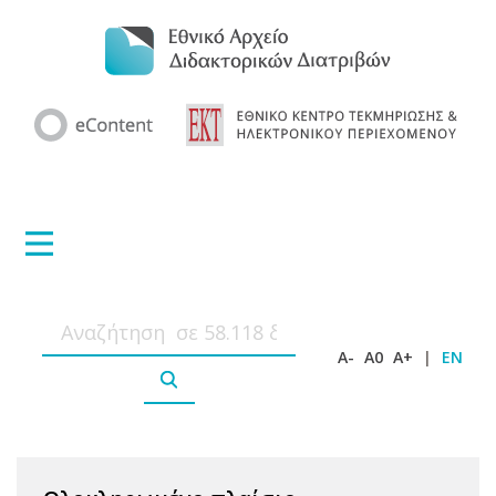
A-
A0
A+
|
EN