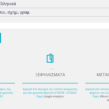
Ελληνικά
πιν., σχημ., γραφ.
ΞΕΦΥΛΛΙΣΜΑΤΑ
ΜΕΤΑ
ψεις της
Αφορά στο άνοιγμα του online αναγνώστη
Αφορά στο σύνολ
ην χρονική
για την χρονική περίοδο 07/2018 - 07/2023.
αρχείου της δι
23.
Πηγή:
Google Analytics
.
Πηγή:
Εθνικό
s
.
Δ