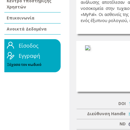
Κέντρο Υποστήριξης
ανάλυσης αποτέλεσαν α
Χρηστών
νοσοκομεία στην τυχαιο
«MyPal». Οι ασθενείς τη
Επικοινωνία
ενός έξυπνου ρολογιού, ε
Ανοικτά Δεδομένα
Είσοδος
Εγγραφή
Ξέχασα τον κωδικό
DOI
Διεύθυνση Handle
ND