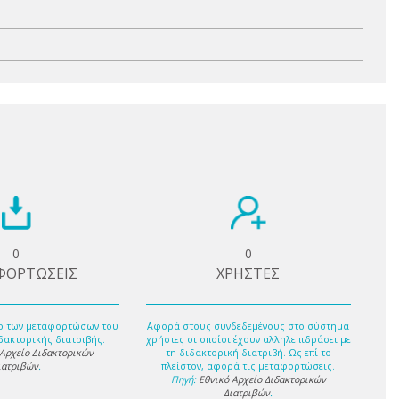
0
0
ΦΟΡΤΩΣΕΙΣ
ΧΡΗΣΤΕΣ
ο των μεταφορτώσων του
Αφορά στους συνδεδεμένους στο σύστημα
δακτορικής διατριβής.
χρήστες οι οποίοι έχουν αλληλεπιδράσει με
 Αρχείο Διδακτορικών
τη διδακτορική διατριβή. Ως επί το
ιατριβών
.
πλείστον, αφορά τις μεταφορτώσεις.
Πηγή:
Εθνικό Αρχείο Διδακτορικών
Διατριβών
.