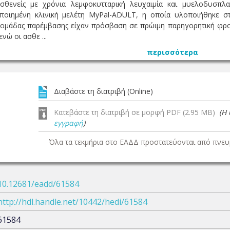
σθενείς με χρόνια λεμφοκυτταρική λευχαιμία και μυελοδυσπλα
ποιημένη κλινική μελέτη MyPal-ADULT, η οποία υλοποιήθηκε 
ς ομάδας παρέμβασης είχαν πρόσβαση σε πρώιμη παρηγορητική φρο
νώ οι ασθε ...
περισσότερα
Διαβάστε τη διατριβή (Online)
Κατεβάστε τη διατριβή σε μορφή PDF (2.95 MB)
(Η
εγγραφή
)
Όλα τα τεκμήρια στο ΕΑΔΔ προστατεύονται από πνευμ
10.12681/eadd/61584
http://hdl.handle.net/10442/hedi/61584
61584