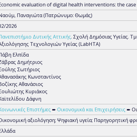
Economic evaluation of digital health interventions: the case 
Ναούμ, Παναγιώτα (Πατρώνυμο: Θωμάς)
02/2026
Πανεπιστήμιο Δυτικής Αττικής
. Σχολή Δημόσιας Υγείας. Τ
Αξιολόγησης Τεχνολογιών Υγείας (LabHTA)
Πάβη Ελπίδα
Ζάβρας Δημήτριος
Σούλης Σωτήριος
Αθανασάκης Κωνσταντίνος
Βοζίκης Αθανάσιος
Σουλιώτης Κυριάκος
Καϊτελίδου Δάφνη
Κοινωνικές Επιστήμες
➨
Οικονομικά και Επιχειρήσεις
➨ Οι
Οικονομική αξιολόγηση; Ψηφιακή υγεία; Παρηγορητική φρ
Ελλάδα