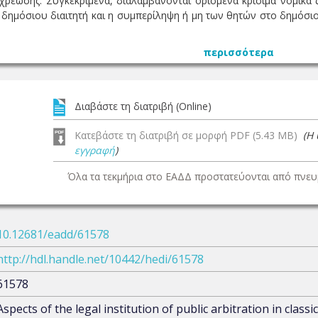
οχρέωσης. Συγκεκριμένα, διαλαμβάνονται ορισμένα κρίσιμα νομικά 
δημόσιου διαιτητή και η συμπερίληψη ή μη των θητών στο δημόσιο 
περισσότερα
Διαβάστε τη διατριβή (Online)
Κατεβάστε τη διατριβή σε μορφή PDF (5.43 MB)
(Η
εγγραφή
)
Όλα τα τεκμήρια στο ΕΑΔΔ προστατεύονται από πνευμ
10.12681/eadd/61578
http://hdl.handle.net/10442/hedi/61578
61578
Aspects of the legal institution of public arbitration in classi