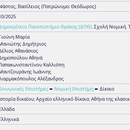
Νάστος, Βασίλειος (Πατρώνυμο: Θεόδωρος)
10/2025
Δημοκρίτειο Πανεπιστήμιο Θράκης (ΔΠΘ)
. Σχολή Νομική.
Γιούνη Μαρία
Μανιώτης Δημήτριος
Δέλιος Αθανάσιος
Δημοπούλου Αθηνά
Παπακωνσταντίνου Καλλιόπη
Μαντζουράνης Ιωάννης
Λιαρμακόπουλος Αλέξανδρος
Κοινωνικές Επιστήμες
➨
Νομική Επιστήμη
➨ Δίκαιο
Ιστορία δικαίου; Αρχαίο ελληνικό δίκαιο; Αθήνα της κλασι
Ελλάδα
Ελληνικά