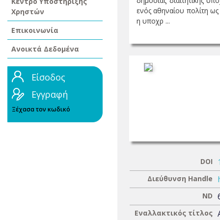
δημόσιας διαιτητικής υπ
Κέντρο Υποστήριξης
ενός αθηναίου πολίτη ως 
Χρηστών
η υποχρ ...
Επικοινωνία
Ανοικτά Δεδομένα
Είσοδος
Εγγραφή
Ξέχασα τον κωδικό
DOI
Διεύθυνση Handle
ND
Εναλλακτικός τίτλος