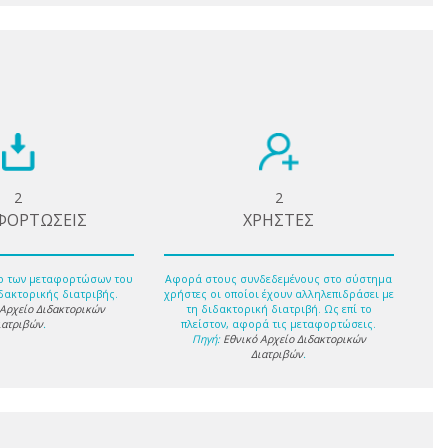
2
2
ΦΟΡΤΩΣΕΙΣ
ΧΡΗΣΤΕΣ
ο των μεταφορτώσων του
Αφορά στους συνδεδεμένους στο σύστημα
δακτορικής διατριβής.
χρήστες οι οποίοι έχουν αλληλεπιδράσει με
 Αρχείο Διδακτορικών
τη διδακτορική διατριβή. Ως επί το
ιατριβών
.
πλείστον, αφορά τις μεταφορτώσεις.
Πηγή:
Εθνικό Αρχείο Διδακτορικών
Διατριβών
.