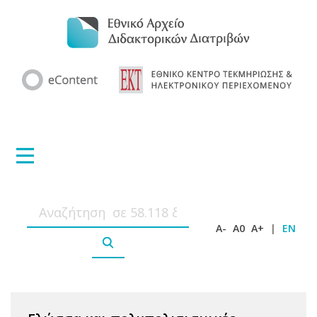
A-
A0
A+
|
EN