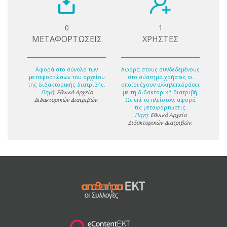
0
1
ΜΕΤΑΦΟΡΤΩΣΕΙΣ
ΧΡΗΣΤΕΣ
Αφορά στο σύνολο των
Αφορά στους συνδεδεμένους
μεταφορτώσων του αρχείου
στο σύστημα χρήστες οι
της διδακτορικής διατριβής.
οποίοι έχουν αλληλεπιδράσει
Πηγή:
Εθνικό Αρχείο
με τη διδακτορική διατριβή.
Διδακτορικών Διατριβών
.
Ως επί το πλείστον, αφορά
τις μεταφορτώσεις.
Πηγή:
Εθνικό Αρχείο
Διδακτορικών Διατριβών
.