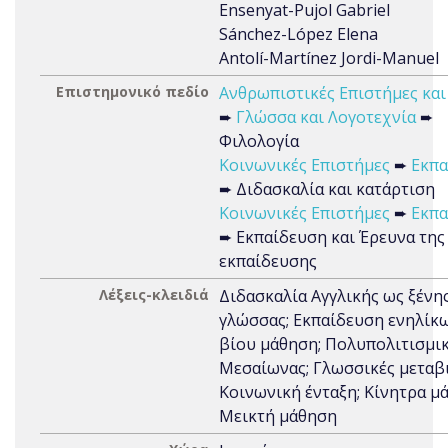
Ensenyat-Pujol Gabriel
Sánchez-López Elena
Antolí-Martínez Jordi-Manuel
Επιστημονικό πεδίο
Ανθρωπιστικές Επιστήμες και
➨
Γλώσσα και Λογοτεχνία
➨
Φιλολογία
Κοινωνικές Επιστήμες
➨
Εκπα
➨ Διδασκαλία και κατάρτιση
Κοινωνικές Επιστήμες
➨
Εκπα
➨ Εκπαίδευση και Έρευνα της
εκπαίδευσης
Λέξεις-κλειδιά
Διδασκαλία Αγγλικής ως ξένη
γλώσσας; Εκπαίδευση ενηλίκω
βίου μάθηση; Πολυπολιτισμικ
Μεσαίωνας; Γλωσσικές μεταβι
Κοινωνική ένταξη; Κίνητρα μ
Μεικτή μάθηση