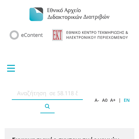
A-
A0
A+
|
EN