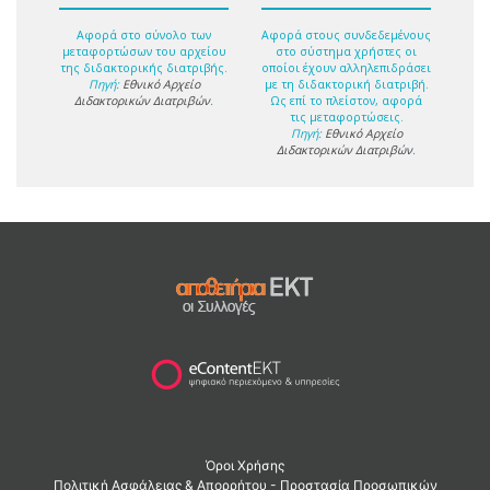
Αφορά στο σύνολο των
Αφορά στους συνδεδεμένους
μεταφορτώσων του αρχείου
στο σύστημα χρήστες οι
της διδακτορικής διατριβής.
οποίοι έχουν αλληλεπιδράσει
Πηγή:
Εθνικό Αρχείο
με τη διδακτορική διατριβή.
Διδακτορικών Διατριβών
.
Ως επί το πλείστον, αφορά
τις μεταφορτώσεις.
Πηγή:
Εθνικό Αρχείο
Διδακτορικών Διατριβών
.