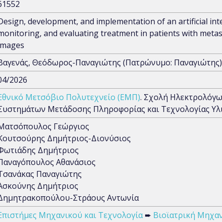
61552
Design, development, and implementation of an artificial in
monitoring, and evaluating treatment in patients with me
images
Βαγενάς, Θεόδωρος-Παναγιώτης (Πατρώνυμο: Παναγιώτης)
04/2026
Εθνικό Μετσόβιο Πολυτεχνείο (ΕΜΠ)
. Σχολή Ηλεκτρολόγ
Συστημάτων Μετάδοσης Πληροφορίας και Τεχνολογίας Υλι
Ματσόπουλος Γεώργιος
Κουτσούρης Δημήτριος-Διονύσιος
Φωτιάδης Δημήτριος
Παναγόπουλος Αθανάσιος
Τσανάκας Παναγιώτης
Ασκούνης Δημήτριος
Δημητρακοπούλου-Στράους Αντωνία
Επιστήμες Μηχανικού και Τεχνολογία
➨
Βιοϊατρική Μηχα