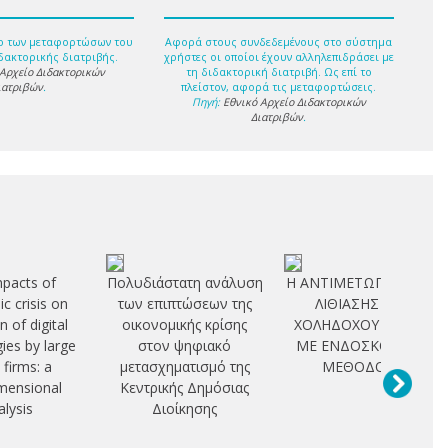
ο των μεταφορτώσων του
Αφορά στους συνδεδεμένους στο σύστημα
δακτορικής διατριβής.
χρήστες οι οποίοι έχουν αλληλεπιδράσει με
 Αρχείο Διδακτορικών
τη διδακτορική διατριβή. Ως επί το
ιατριβών
.
πλείστον, αφορά τις μεταφορτώσεις.
Πηγή:
Εθνικό Αρχείο Διδακτορικών
Διατριβών
.
mpacts of
Πολυδιάστατη ανάλυση
Η ΑΝΤΙΜΕΤΩΠΙΣΗ ΤΗΣ
c crisis on
των επιπτώσεων της
ΛΙΘΙΑΣΗΣ ΤΟΥ
on of digital
οικονομικής κρίσης
ΧΟΛΗΔΟΧΟΥ ΠΟΡΟΥ
ies by large
στον ψηφιακό
ΜΕ ΕΝΔΟΣΚΟΠΙΚΕΣ
 firms: a
μετασχηματισμό της
ΜΕΘΟΔΟΥΣ
imensional
Κεντρικής Δημόσιας
alysis
Διοίκησης