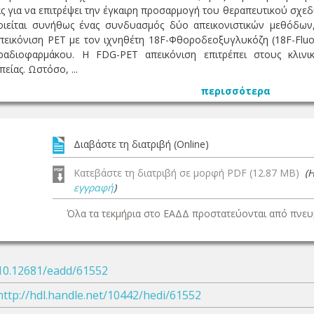
ας για να επιτρέψει την έγκαιρη προσαρμογή του θεραπευτικού σχεδ
οιείται συνήθως ένας συνδυασμός δύο απεικονιστικών μεθόδων
πεικόνιση PET με τον ιχνηθέτη 18F-Φθοροδεοξυγλυκόζη (18F-Fluo
διοφαρμάκου. Η FDG-PET απεικόνιση επιτρέπει στους κλινικο
ίας. Ωστόσο, ...
περισσότερα
Διαβάστε τη διατριβή (Online)
Κατεβάστε τη διατριβή σε μορφή PDF (12.87 MB)
(
εγγραφή
)
Όλα τα τεκμήρια στο ΕΑΔΔ προστατεύονται από πνευμ
10.12681/eadd/61552
http://hdl.handle.net/10442/hedi/61552