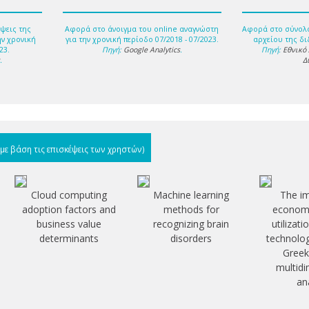
ψεις της
Αφορά στο άνοιγμα του online αναγνώστη
Αφορά στο σύνολ
ην χρονική
για την χρονική περίοδο 07/2018 - 07/2023.
αρχείου της δι
23.
Πηγή:
Google Analytics
.
Πηγή:
Εθνικό
s
.
Δ
(με βάση τις επισκέψεις των χρηστών)
Cloud computing
Machine learning
The i
adoption factors and
methods for
economi
business value
recognizing brain
utilizati
determinants
disorders
technolog
Greek
multid
an