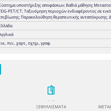
Σύστημα υποστήριξης αποφάσεων; Βαθιά μάθηση; Μεταστα
FDG-PET/CT; Ταξινόμηση περιοχών ενδιαφέροντος σε εικ
επιβίωσης; Παρακολούθηση θεραπευτικής ανταπόκρισης; 
Ελλάδα
Αγγλικά
εικ., πιν., χαρτ., σχημ., γραφ.
ΞΕΦΥΛΛΙΣΜΑΤΑ
ΜΕΤΑ