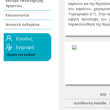
Κέντρο Υποστήριξης
καρκίνου και της θεραπεί
Χρηστών
του καρκίνου, χρησιμοπ
Τομογραφία (CT). Στην α
Επικοινωνία
υψηλή πρόσληψη του ρα
παρακολούθηση της θεραπε
Ανοικτά Δεδομένα
Είσοδος
Εγγραφή
Ξέχασα τον κωδικό
DOI
Διεύθυνση Handle