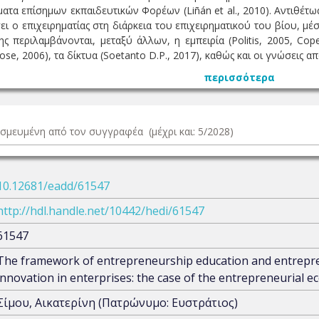
ατα επίσημων εκπαιδευτικών Φορέων (Liñán et al., 2010). Αντιθέτως
ει ο επιχειρηματίας στη διάρκεια του επιχειρηματικού του βίου, 
 περιλαμβάνονται, μεταξύ άλλων, η εμπειρία (Politis, 2005, Cope
e, 2006), τα δίκτυα (Soetanto D.P., 2017), καθώς και οι γνώσεις από μ
περισσότερα
δεσμευμένη από τον συγγραφέα (μέχρι και: 5/2028)
10.12681/eadd/61547
http://hdl.handle.net/10442/hedi/61547
61547
The framework of entrepreneurship education and entrepren
innovation in enterprises: the case of the entrepreneurial 
Σίμου, Αικατερίνη (Πατρώνυμο: Ευστράτιος)