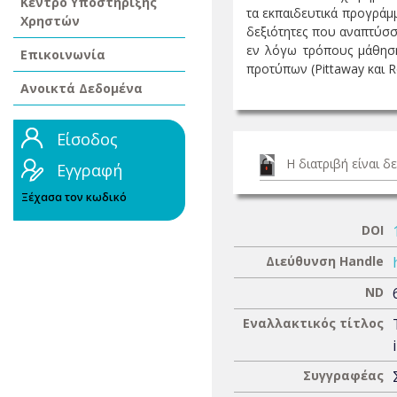
Κέντρο Υποστήριξης
τα εκπαιδευτικά προγράμμ
Χρηστών
δεξιότητες που αναπτύσσ
εν λόγω τρόπους μάθησης
Επικοινωνία
προτύπων (Pittaway και Ros
Ανοικτά Δεδομένα
Είσοδος
Η διατριβή είναι 
Εγγραφή
Ξέχασα τον κωδικό
DOI
Διεύθυνση Handle
ND
Εναλλακτικός τίτλος
Συγγραφέας