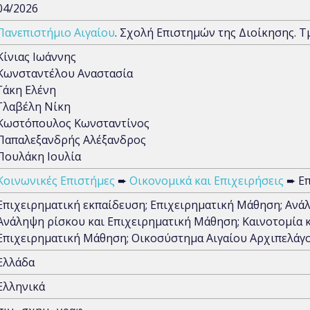
04/2026
Πανεπιστήμιο Αιγαίου
. Σχολή Επιστημών της Διοίκησης. 
Κίνιας Ιωάννης
Κωνσταντέλου Αναστασία
Γάκη Ελένη
Γλαβέλη Νίκη
Κωστόπουλος Κωνσταντίνος
Παπαλεξανδρής Αλέξανδρος
Πουλάκη Ιουλία
Κοινωνικές Επιστήμες
➨
Οικονομικά και Επιχειρήσεις
➨ Επ
Επιχειρηματική εκπαίδευση; Επιχειρηματική Μάθηση; Ανάλ
Ανάληψη ρίσκου και Επιχειρηματική Μάθηση; Καινοτομία κ
Επιχειρηματική Μάθηση; Οικοσύστημα Αιγαίου Αρχιπελάγ
Ελλάδα
Ελληνικά