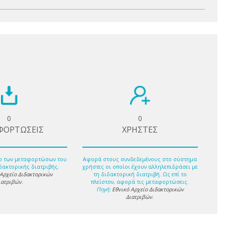
0
0
ΦΟΡΤΩΣΕΙΣ
ΧΡΗΣΤΕΣ
ο των μεταφορτώσων του
Αφορά στους συνδεδεμένους στο σύστημα
δακτορικής διατριβής.
χρήστες οι οποίοι έχουν αλληλεπιδράσει με
 Αρχείο Διδακτορικών
τη διδακτορική διατριβή. Ως επί το
ιατριβών
.
πλείστον, αφορά τις μεταφορτώσεις.
Πηγή:
Εθνικό Αρχείο Διδακτορικών
Διατριβών
.