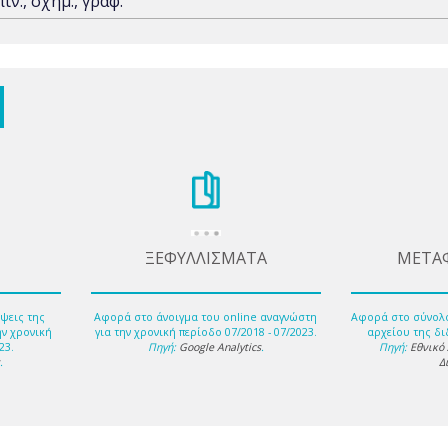
πιν., σχημ., γραφ.
ΞΕΦΥΛΛΙΣΜΑΤΑ
ΜΕΤΑ
ψεις της
Αφορά στο άνοιγμα του online αναγνώστη
Αφορά στο σύνολ
ην χρονική
για την χρονική περίοδο 07/2018 - 07/2023.
αρχείου της δι
23.
Πηγή:
Google Analytics
.
Πηγή:
Εθνικό
s
.
Δ