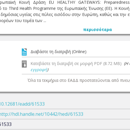
υρωπαϊκή Κοινή Δράση EU HEALTHY GATEWAYS: Preparedness 
το Third Health Programme της Ευρωπαϊκής Ένωσης (ΕΕ). Η Κοινή Δ
ς δημόσιας υγείας στις πύλες εισόδου στην Ευρώπη, καθώς και τ
φορέων του τομέα των ...
περισσότερα
Διαβάστε τη διατριβή (Online)
Κατεβάστε τη διατριβή σε μορφή PDF (8.72 MB)
(Η
εγγραφή
)
Όλα τα τεκμήρια στο ΕΑΔΔ προστατεύονται από πνευμ
10.12681/eadd/61533
http://hdl.handle.net/10442/hedi/61533
61533