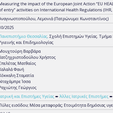
Measuring the impact of the European Joint Action “EU HE
of entry” activities on International Health Regulations (IHR
Αναγνωστοπούλου, Λεμονιά (Πατρώνυμο: Κωνσταντίνος)
10/2025
Πανεπιστήμιο Θεσσαλίας
. Σχολή Επιστημών Υγείας. Τμήμα
Υγιεινής και Επιδημιολογίας
Μουχτούρη Βαρβάρα
Χατζηχριστοδούλου Χρήστος
Σπελέτας Ματθαίος
Καλαλά Φανή
Κόκκαλη Σταματία
Νταχάμπρε Ίσσα
Ραχιώτης Γεώργιος
Ιατρική και Επιστήμες Υγείας
➨
Άλλες Ιατρικές Επιστήμες
➨ 
Πύλες εισόδου; Μέσα μεταφοράς; Ετοιμότητα δημόσιας υγε