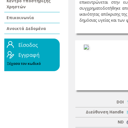
Κέντρο Υποστήριξης
επικεντρώνεται στην ε
Χρηστών
συγχρηματοδοτήθηκε από 
ικανότητας απόκρισης τη
Επικοινωνία
δημόσιας υγείας και των 
Ανοικτά Δεδομένα
Είσοδος
Εγγραφή
Ξέχασα τον κωδικό
DOI
Διεύθυνση Handle
ND