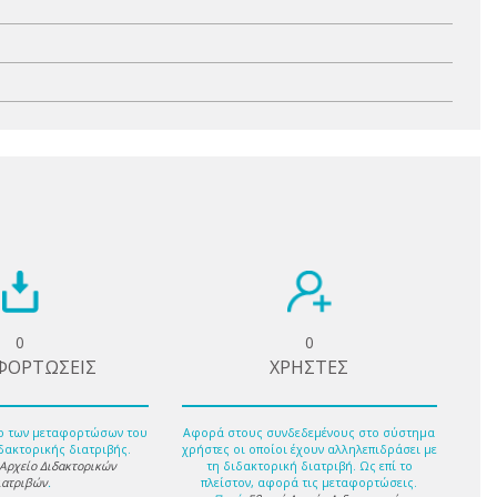
0
0
ΦΟΡΤΩΣΕΙΣ
ΧΡΗΣΤΕΣ
ο των μεταφορτώσων του
Αφορά στους συνδεδεμένους στο σύστημα
δακτορικής διατριβής.
χρήστες οι οποίοι έχουν αλληλεπιδράσει με
 Αρχείο Διδακτορικών
τη διδακτορική διατριβή. Ως επί το
ιατριβών
.
πλείστον, αφορά τις μεταφορτώσεις.