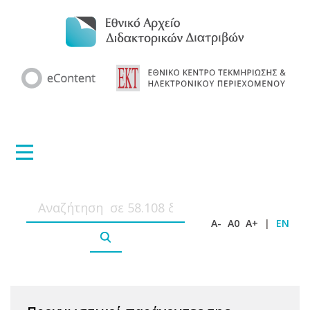
A-
A0
A+
|
EN