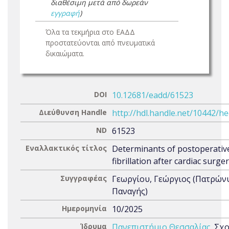
διαθέσιμη μετά από δωρεάν
εγγραφή
)
Όλα τα τεκμήρια στο ΕΑΔΔ
προστατεύονται από πνευματικά
δικαιώματα.
DOI
10.12681/eadd/61523
Διεύθυνση Handle
http://hdl.handle.net/10442/h
ND
61523
Εναλλακτικός τίτλος
Determinants of postoperative
fibrillation after cardiac surge
Συγγραφέας
Γεωργίου, Γεώργιος (Πατρών
Παναγής)
Ημερομηνία
10/2025
Ίδρυμα
Πανεπιστήμιο Θεσσαλίας
. Σχ