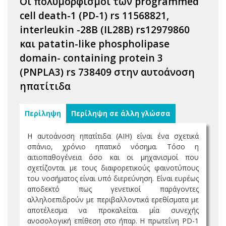
Οι πολυμορφισμοί των programmed
cell death-1 (PD-1) rs 11568821,
interleukin -28B (IL28B) rs12979860
και patatin-like phospholipase
domain- containing protein 3
(PNPLA3) rs 738409 στην αυτοάνοση
ηπατίτιδα
Περίληψη
Περίληψη σε άλλη γλώσσα
Η αυτοάνοση ηπατίτιδα (AIH) είναι ένα σχετικά
σπάνιο, χρόνιο ηπατικό νόσημα. Τόσο η
αιτιοπαθογένεια όσο και οι μηχανισμοί που
σχετίζονται με τους διαφορετικούς φαινοτύπους
του νοσήματος είναι υπό διερεύνηση. Είναι ευρέως
αποδεκτό πως γενετικοί παράγοντες
αλληλοεπιδρούν με περιβαλλοντικά ερεθίσματα με
αποτέλεσμα να προκαλείται μία συνεχής
ανοσολογική επίθεση στο ήπαρ. Η πρωτεΐνη PD-1