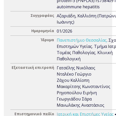
protein-3 (PNPLA3) rs738409 
autoimmune hepatitis
Συγγραφέας
Αζαριάδη, Καλλιόπη (Πατρών
Ιωάννης)
Ημερομηνία
01/2026
Ίδρυμα
Πανεπιστήμιο Θεσσαλίας
. Σχ
Επιστημών Υγείας. Τμήμα Ιατρ
Τομέας Παθολογίας. Κλινική
Παθολογική
Εξεταστική επιτροπή
Γατσέλης Νικόλαος
Νταλέκο Γεώργιο
Ζάχου Καλλίοπη
Μακαρίτσης Κωνσταντίνος
Ρηγοπούλου Ειρήνη
Γεωργιάδου Σάρα
Μανωλάκης Αναστάσιος
Επιστημονικό πεδίο
Ιατρική και Επιστήμες Υγείας