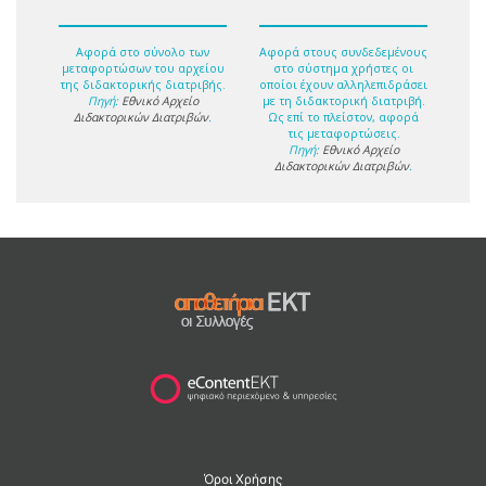
Αφορά στο σύνολο των
Αφορά στους συνδεδεμένους
μεταφορτώσων του αρχείου
στο σύστημα χρήστες οι
της διδακτορικής διατριβής.
οποίοι έχουν αλληλεπιδράσει
Πηγή:
Εθνικό Αρχείο
με τη διδακτορική διατριβή.
Διδακτορικών Διατριβών
.
Ως επί το πλείστον, αφορά
τις μεταφορτώσεις.
Πηγή:
Εθνικό Αρχείο
Διδακτορικών Διατριβών
.