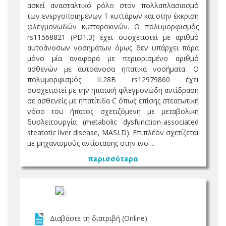
ασκεί ανασταλτικό ρόλο στον πολλαπλασιασμό
των ενεργοποιημένων Τ κυττάρων και στην έκκριση
φλεγμονωδών κυτταροκινών. Ο πολυμορφισμός
rs11568821 (PD1.3) έχει συσχετιστεί με αριθμό
αυτοάνοσων νοσημάτων όμως δεν υπάρχει πάρα
μόνο μία αναφορά με περιορισμένο αριθμό
ασθενών με αυτοάνοσα ηπατικά νοσήματα. Ο
πολυμορφισμός IL28B rs12979860 έχει
συσχετιστεί με την ηπατική φλεγμονώδη αντίδραση
σε ασθενείς με ηπατίτιδα C όπως επίσης στεατωτική
νόσο του ήπατος σχετιζόμενη με μεταβολική
δυσλειτουργία (metabolic dysfunction-associated
steatotic liver disease, MASLD). Επιπλέον σχετίζεται
με μηχανισμούς αντίστασης στην ινσ ...
περισσότερα
Διαβάστε τη διατριβή (Online)