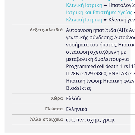
Κλινική Ιατρική
➨ Ηπατολογί
Ιατρική και Επιστήμες Υγείας
Κλινική Ιατρική
➨ Κλινική γεν
Λέξεις-κλειδιά
Αυτοάνοση ηπατίτιδα (ΑΗ); Α
γενετικής σύνδεσης; Αυτοάνο
νοσήματα του ήπατος; Ηπατικ
στεάτωση σχετιζόμενη με
μεταβολική δυσλειτουργία;
Programmed cell death 1 rs11
IL28B rs12979860; PNPLA3 rs7
Ηπατική ίνωση; Ηπατικη φλεγ
Βιοδείκτες
Χώρα
Ελλάδα
Γλώσσα
Ελληνικά
Άλλα στοιχεία
εικ., πιν., σχημ., γραφ.