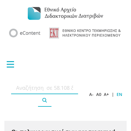
A-
A0
A+
|
EN