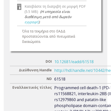
Κατεβάστε τη διατριβή σε μορφή PDF
(5.5 MB)
(Η υπηρεσία είναι
διαθέσιμη μετά από δωρεάν
εγγραφή
)
Όλα τα τεκμήρια στο ΕΑΔΔ
προστατεύονται από πνευματικά
δικαιώματα.
DOI
10.12681/eadd/61518
Διεύθυνση Handle
http://hdl.handle.net/10442/h
ND
61518
Εναλλακτικός τίτλος
Programmed cell death-1 (PD-
rs11568821, interleukin-28B (
rs12979860 and patatin-like
phospholipase domain-contai