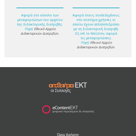
Αφορά στο σύνολο των
Αφορά στους συνδεδεμένους
μεταφορτώσων του αρχείου
στο σύστημα χρήστες οι
της διδακτορικής διατριβής.
οποίοι έχουν αλληλεπιδράσει
Πηγή:
Εθνικό Αρχείο
με τη διδακτορική διατριβή.
Διδακτορικών Διατριβών
.
Ως επί το πλείστον, αφορά
τις μεταφορτώσεις.
Πηγή:
Εθνικό Αρχείο
Διδακτορικών Διατριβών
.