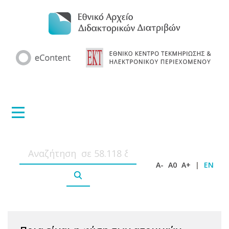
A-
A0
A+
|
EN