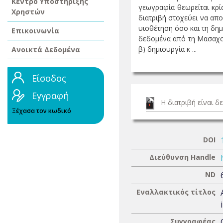
Κέντρο Υποστήριξης
γεωγραφία θεωρείται κρί
Χρηστών
διατριβή στοχεύει να απ
υιοθέτηση όσο και τη δημ
Επικοινωνία
δεδομένα από τη Μασαχουσ
β) δημιουργία κ ...
Ανοικτά Δεδομένα
Είσοδος
Εγγραφή
Η διατριβή είναι 
Ξέχασα τον κωδικό
DOI
Διεύθυνση Handle
ND
Εναλλακτικός τίτλος
Συγγραφέας