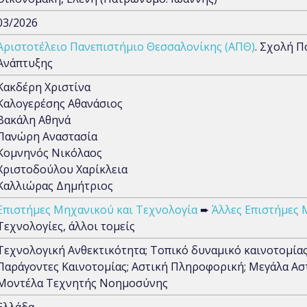
03/2026
Αριστοτέλειο Πανεπιστήμιο Θεσσαλονίκης (ΑΠΘ)
. Σχολή 
Ανάπτυξης
Κακδέρη Χριστίνα
Καλογερέσης Αθανάσιος
Βακάλη Αθηνά
Πανώρη Αναστασία
Κομνηνός Νικόλαος
Χριστοδούλου Χαρίκλεια
Καλλιώρας Δημήτριος
Επιστήμες Μηχανικού και Τεχνολογία
➨
Άλλες Επιστήμες 
Τεχνολογίες, άλλοι τομείς
Τεχνολογική Ανθεκτικότητα; Τοπικό δυναμικό καινοτομίας
Παράγοντες Καινοτομίας; Αστική Πληροφορική; Μεγάλα Ασ
Μοντέλα Τεχνητής Νοημοσύνης