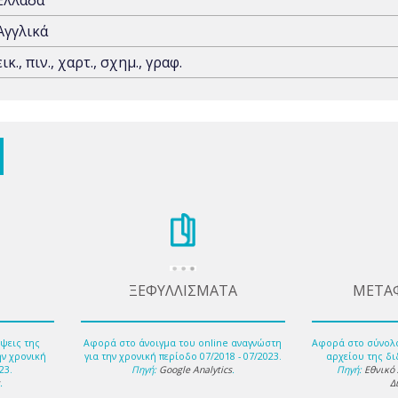
Ελλάδα
Αγγλικά
εικ., πιν., χαρτ., σχημ., γραφ.
ΞΕΦΥΛΛΙΣΜΑΤΑ
ΜΕΤΑ
ψεις της
Αφορά στο άνοιγμα του online αναγνώστη
Αφορά στο σύνολ
ην χρονική
για την χρονική περίοδο 07/2018 - 07/2023.
αρχείου της δι
23.
Πηγή:
Google Analytics
.
Πηγή:
Εθνικό
s
.
Δ