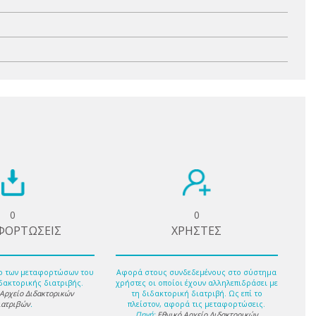
0
0
ΦΟΡΤΩΣΕΙΣ
ΧΡΗΣΤΕΣ
ο των μεταφορτώσων του
Αφορά στους συνδεδεμένους στο σύστημα
δακτορικής διατριβής.
χρήστες οι οποίοι έχουν αλληλεπιδράσει με
 Αρχείο Διδακτορικών
τη διδακτορική διατριβή. Ως επί το
ιατριβών
.
πλείστον, αφορά τις μεταφορτώσεις.
Πηγή:
Εθνικό Αρχείο Διδακτορικών