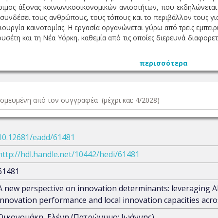
σιμος άξονας κοινωνικοοικονομικών ανισοτήτων, που εκδηλώνεται
οσυνδέσει τους ανθρώπους, τους τόπους και το περιβάλλον τους γι
ιουργία καινοτομίας. Η εργασία οργανώνεται γύρω από τρεις εμπειρι
έτη και τη Νέα Υόρκη, καθεμία από τις οποίες διερευνά διαφορετικ
περισσότερα
δεσμευμένη από τον συγγραφέα (μέχρι και: 4/2028)
10.12681/eadd/61481
http://hdl.handle.net/10442/hedi/61481
61481
Α new perspective on innovation determinants: leveraging AI
innovation performance and local innovation capacities acros
Οικονομάκη, Ελένη (Πατρώνυμο: Ιωάννης)