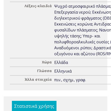
Λέξεις-κλειδιά
Ψυχρό ατμοσφαιρικό πλάσμα;
Επεξεργασία νερού; Εκκένωσ
διηλεκτρικού φράγματος (DBD
Εκκενώσεις κορώνα; Αντιδρα
φυσαλίδων πλάσματος; Νανο
υψηλής τάσης; Υπερ- και
πολυφθοροαλκυλικές ουσίες (
Αναδυόμενοι ρύποι; Δραστικά
οξυγόνου και αζώτου (ROS/R
Χώρα
Ελλάδα
Γλώσσα
Ελληνικά
Άλλα στοιχεία
πιν., σχημ., γραφ.
Στατιστικά χρήσης