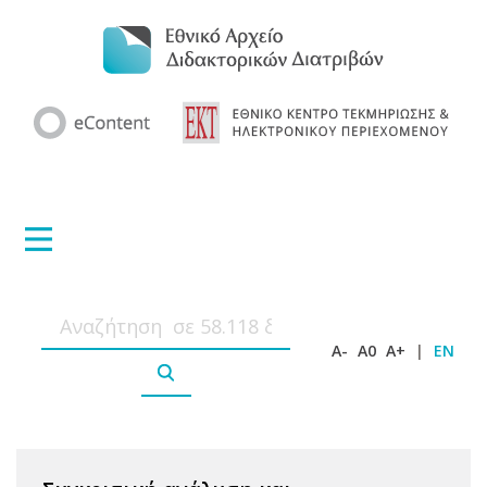
A-
A0
A+
|
EN