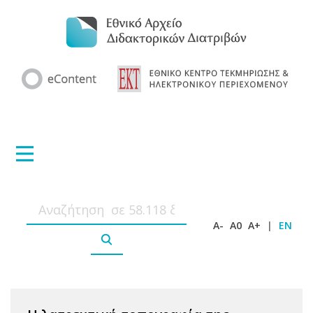
A-
A0
A+
|
EN