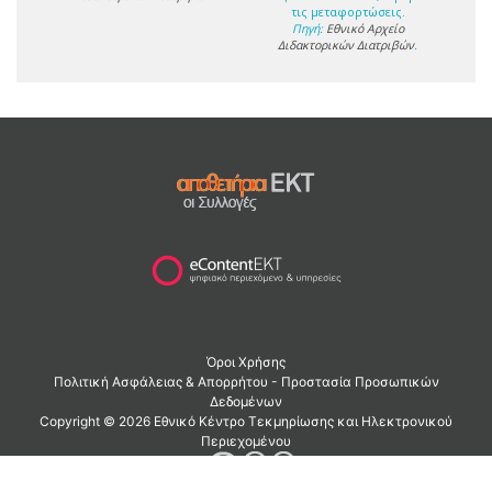
τις μεταφορτώσεις.
Πηγή:
Εθνικό Αρχείο
Διδακτορικών Διατριβών
.