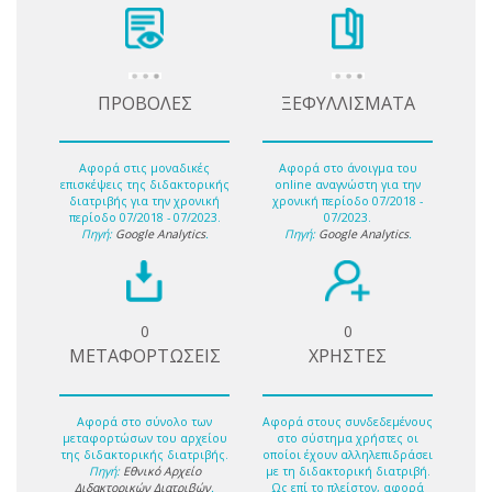
ΠΡΟΒΟΛΕΣ
ΞΕΦΥΛΛΙΣΜΑΤΑ
Αφορά στις μοναδικές
Αφορά στο άνοιγμα του
επισκέψεις της διδακτορικής
online αναγνώστη για την
διατριβής για την χρονική
χρονική περίοδο 07/2018 -
περίοδο 07/2018 - 07/2023.
07/2023.
Πηγή:
Google Analytics
.
Πηγή:
Google Analytics
.
0
0
ΜΕΤΑΦΟΡΤΩΣΕΙΣ
ΧΡΗΣΤΕΣ
Αφορά στο σύνολο των
Αφορά στους συνδεδεμένους
μεταφορτώσων του αρχείου
στο σύστημα χρήστες οι
της διδακτορικής διατριβής.
οποίοι έχουν αλληλεπιδράσει
Πηγή:
Εθνικό Αρχείο
με τη διδακτορική διατριβή.
Διδακτορικών Διατριβών
.
Ως επί το πλείστον, αφορά