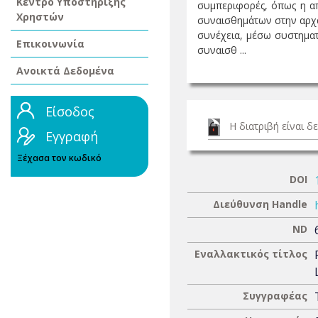
Κέντρο Υποστήριξης
συμπεριφορές, όπως η απά
Χρηστών
συναισθημάτων στην αρχαι
συνέχεια, μέσω συστηματ
Επικοινωνία
συναισθ ...
Ανοικτά Δεδομένα
Είσοδος
Η διατριβή είναι 
Εγγραφή
Ξέχασα τον κωδικό
DOI
Διεύθυνση Handle
ND
Εναλλακτικός τίτλος
Συγγραφέας