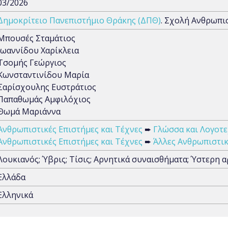
03/2026
Δημοκρίτειο Πανεπιστήμιο Θράκης (ΔΠΘ)
. Σχολή Ανθρωπ
Μπουσές Σταμάτιος
Ιωαννίδου Χαρίκλεια
Τσομής Γεώργιος
Κωνσταντινίδου Μαρία
Σαρίσχουλης Ευστράτιος
Παπαθωμάς Αμφιλόχιος
Θωμά Μαριάννα
Ανθρωπιστικές Επιστήμες και Τέχνες
➨
Γλώσσα και Λογοτε
Ανθρωπιστικές Επιστήμες και Τέχνες
➨
Άλλες Ανθρωπιστικ
Λουκιανός; Ύβρις; Τίσις; Αρνητικά συναισθήματα; Ύστερη 
Ελλάδα
Ελληνικά