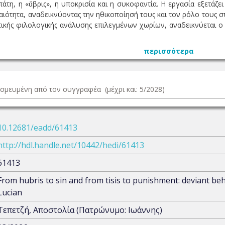
τη, η «ὕβρις», η υποκρισία και η συκοφαντία. Η εργασία εξετάζει
ότητα, αναδεικνύοντας την ηθικοποίησή τους και τον ρόλο τους στ
ικής φιλολογικής ανάλυσης επιλεγμένων χωρίων, αναδεικνύεται ο
περισσότερα
δεσμευμένη από τον συγγραφέα (μέχρι και: 5/2028)
10.12681/eadd/61413
http://hdl.handle.net/10442/hedi/61413
61413
From hubris to sin and from tisis to punishment: deviant be
Lucian
Τεπετζή, Αποστολία (Πατρώνυμο: Ιωάννης)