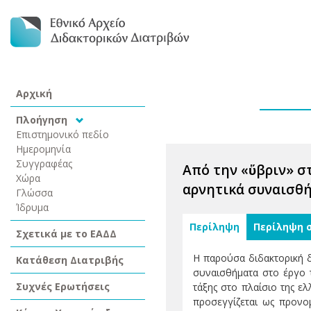
Αρχική
Πλοήγηση
Επιστημονικό πεδίο
Ημερομηνία
Συγγραφέας
Από την «ὕβριν» σ
Χώρα
αρνητικά συναισθή
Γλώσσα
Ίδρυμα
Περίληψη
Περίληψη 
Σχετικά με το ΕΑΔΔ
Η παρούσα διδακτορική δι
Κατάθεση Διατριβής
συναισθήματα στο έργο τ
Συχνές Ερωτήσεις
τάξης στο πλαίσιο της ελ
προσεγγίζεται ως προνο