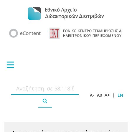
A-
A0
A+
|
EN