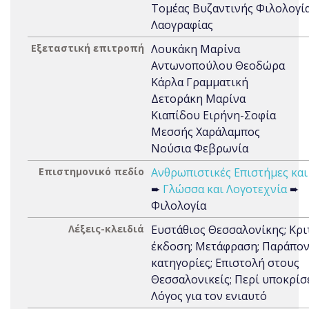
Τομέας Βυζαντινής Φιλολογία
Λαογραφίας
Εξεταστική επιτροπή
Λουκάκη Μαρίνα
Αντωνοπούλου Θεοδώρα
Κάρλα Γραμματική
Δετοράκη Μαρίνα
Κιαπίδου Ειρήνη-Σοφία
Μεσσής Χαράλαμπος
Νούσια Φεβρωνία
Επιστημονικό πεδίο
Ανθρωπιστικές Επιστήμες και
➨
Γλώσσα και Λογοτεχνία
➨
Φιλολογία
Λέξεις-κλειδιά
Ευστάθιος Θεσσαλονίκης; Κρι
έκδοση; Μετάφραση; Παράπον
κατηγορίες; Επιστολή στους
Θεσσαλονικείς; Περί υποκρίσ
Λόγος για τον ενιαυτό