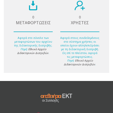
0
0
ΜΕΤΑΦΟΡΤΩΣΕΙΣ
ΧΡΗΣΤΕΣ
Αφορά στο σύνολο των
Αφορά στους συνδεδεμένους
μεταφορτώσων του αρχείου
στο σύστημα χρήστες οι
της διδακτορικής διατριβής.
οποίοι έχουν αλληλεπιδράσει
Πηγή:
Εθνικό Αρχείο
με τη διδακτορική διατριβή.
Διδακτορικών Διατριβών
.
Ως επί το πλείστον, αφορά
τις μεταφορτώσεις.
Πηγή:
Εθνικό Αρχείο
Διδακτορικών Διατριβών
.