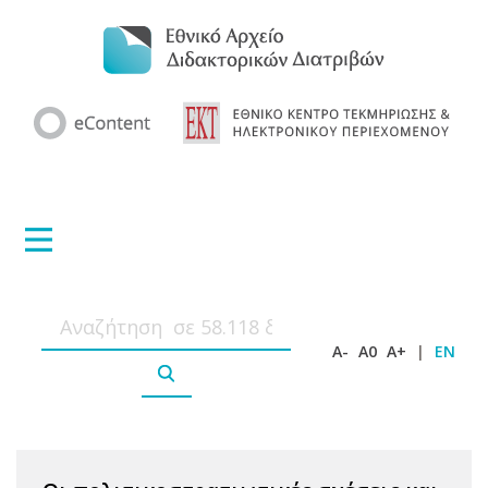
A-
A0
A+
|
EN