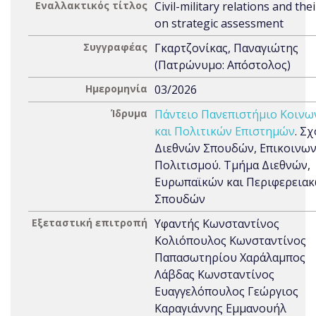
Εναλλακτικός τίτλος
Civil-military relations and the
on strategic assessment
Συγγραφέας
Γκαρτζονίκας, Παναγιώτης
(Πατρώνυμο: Απόστολος)
Ημερομηνία
03/2026
Ίδρυμα
Πάντειο Πανεπιστήμιο Κοινω
και Πολιτικών Επιστημών
. Σ
Διεθνών Σπουδών, Επικοινων
Πολιτισμού. Τμήμα Διεθνών,
Ευρωπαϊκών και Περιφερεια
Σπουδών
Εξεταστική επιτροπή
Υφαντής Κωνσταντίνος
Κολιόπουλος Κωνσταντίνος
Παπασωτηρίου Χαράλαμπος
Λάβδας Κωνσταντίνος
Ευαγγελόπουλος Γεώργιος
Καραγιάννης Εμμανουήλ