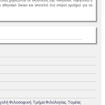
ονίες χωρίζονται σε εκούσιους (πβ. «Μήδεια», «Ἰφιγένεια ἡ
 αθηναϊκό δίκαιο και αποτελεί ένα στέρεο κριτήριο για να
Σχολή Φιλοσοφική. Τμήμα Φιλολογίας. Τομέας