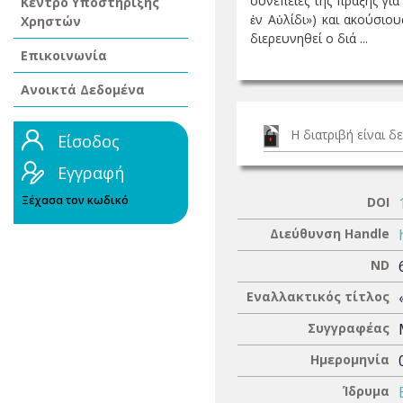
συνέπειες της πράξης για
Κέντρο Υποστήριξης
ἐν Αὐλίδι») και ακούσιου
Χρηστών
διερευνηθεί ο διά ...
Επικοινωνία
Ανοικτά Δεδομένα
Η διατριβή είναι 
Είσοδος
Εγγραφή
Ξέχασα τον κωδικό
DOI
Διεύθυνση Handle
ND
Εναλλακτικός τίτλος
Συγγραφέας
Ημερομηνία
Ίδρυμα