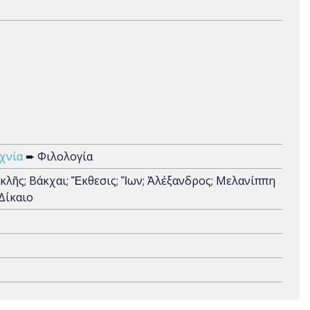
χνία
➨ Φιλολογία
ρακλῆς; Βάκχαι; Ἔκθεσις; Ἴων; Ἀλέξανδρος; Μελανίππη
Δίκαιο