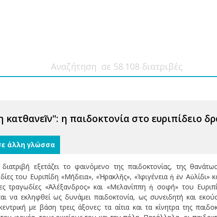
 κατθανεῖν": η παιδοκτονία στο ευριπίδειο δ
σε άλλη γλώσσα
 διατριβή εξετάζει το φαινόμενο της παιδοκτονίας, της θανά
δίες του Ευριπίδη «Μήδεια», «Ἡρακλῆς», «Ἰφιγένεια ἡ ἐν Αὐλίδι» κ
ς τραγωδίες «Ἀλέξανδρος» και «Μελανίππη ἡ σοφή» του Ευριπίδ
αι να εκληφθεί ως δυνάμει παιδοκτονία, ως συνειδητή και εκο
εντρική με βάση τρεις άξονες: τα αίτια και τα κίνητρα της παιδο