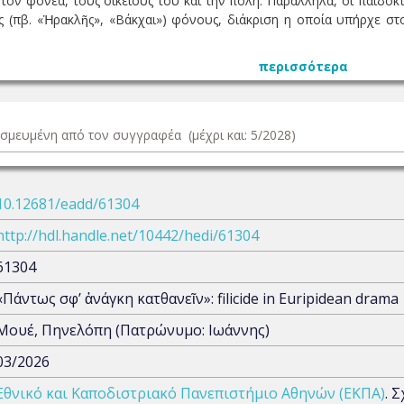
 τον φονέα, τους οικείους του και την πόλη. Παράλληλα, οι παιδοκτ
ς (πβ. «Ἡρακλῆς», «Βάκχαι») φόνους, διάκριση η οποία υπήρχε στο
περισσότερα
δεσμευμένη από τον συγγραφέα (μέχρι και: 5/2028)
10.12681/eadd/61304
http://hdl.handle.net/10442/hedi/61304
61304
«Πάντως σφ’ ἀνάγκη κατθανεῖν»: filicide in Euripidean drama
Μουέ, Πηνελόπη (Πατρώνυμο: Ιωάννης)
03/2026
Εθνικό και Καποδιστριακό Πανεπιστήμιο Αθηνών (ΕΚΠΑ)
. 