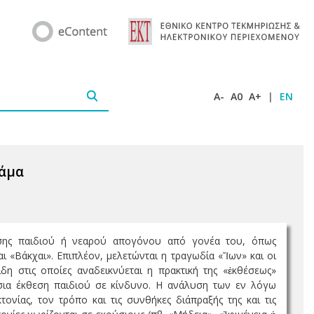
A-
A0
A+
|
EN
ράμα
τωσης παιδιού ή νεαρού απογόνου από γονέα του, όπως
αι «Βάκχαι». Επιπλέον, μελετώνται η τραγωδία «Ἴων» και οι
η στις οποίες αναδεικνύεται η πρακτική της «ἐκθέσεως»
ύσια έκθεση παιδιού σε κίνδυνο. Η ανάλυση των εν λόγω
κτονίας, τον τρόπο και τις συνθήκες διάπραξής της και τις