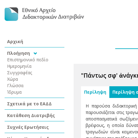
Αρχική
Πλοήγηση
Επιστημονικό πεδίο
Ημερομηνία
Συγγραφέας
"Πάντως σφ' ἀνάγκη
Χώρα
Γλώσσα
Ίδρυμα
Περίληψη
Περίληψη 
Σχετικά με το ΕΑΔΔ
Η παρούσα διδακτορική
παρουσιάζεται στις τραγω
Κατάθεση Διατριβής
αποσπασματικά σωζόμενε
βρέφους, η οποία δύνατ
Συχνές Ερωτήσεις
τραγωδιών είναι κειμενοκ