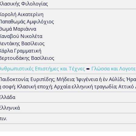
Κλασικής Φιλολογίας
Κορολή Αικατερίνη
Παπαθωμάς Αμφιλόχιος
Θωμά Μαριάννα
Καναβού Νικολέτα
Λεντάκης Βασίλειος
Κάρλα Γραμματική
Βερτουδάκης Βασίλειος
Ανθρωπιστικές Επιστήμες και Τέχνες
➨
Γλώσσα και Λογοτε
Παιδοκτονία; Ευριπίδης; Μήδεια; Ἰφιγένεια ἡ ἐν Αὐλίδι; Ἡ
ἡ σοφή; Κλασική εποχή; Αρχαία ελληνική τραγωδία; Αττικό 
Ελλάδα
Ελληνικά
πιν.