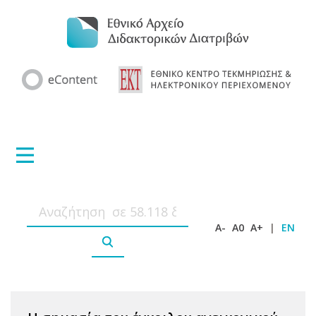
A-
A0
A+
|
EN