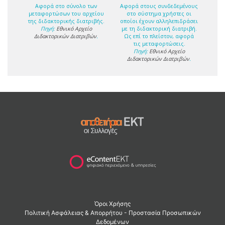
Αφορά στο σύνολο των
Αφορά στους συνδεδεμένους
μεταφορτώσων του αρχείου
στο σύστημα χρήστες οι
της διδακτορικής διατριβής.
οποίοι έχουν αλληλεπιδράσει
Πηγή:
Εθνικό Αρχείο
με τη διδακτορική διατριβή.
Διδακτορικών Διατριβών
.
Ως επί το πλείστον, αφορά
τις μεταφορτώσεις.
Πηγή:
Εθνικό Αρχείο
Διδακτορικών Διατριβών
.