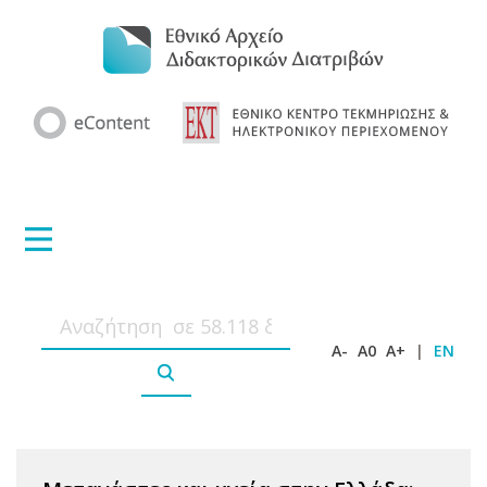
A-
A0
A+
|
EN