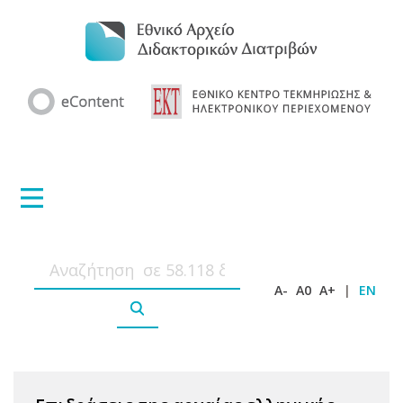
A-
A0
A+
|
EN