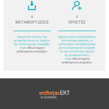
0
0
ΜΕΤΑΦΟΡΤΩΣΕΙΣ
ΧΡΗΣΤΕΣ
Αφορά στο σύνολο των
Αφορά στους συνδεδεμένους
μεταφορτώσων του αρχείου
στο σύστημα χρήστες οι
της διδακτορικής διατριβής.
οποίοι έχουν αλληλεπιδράσει
Πηγή:
Εθνικό Αρχείο
με τη διδακτορική διατριβή.
Διδακτορικών Διατριβών
.
Ως επί το πλείστον, αφορά
τις μεταφορτώσεις.
Πηγή:
Εθνικό Αρχείο
Διδακτορικών Διατριβών
.