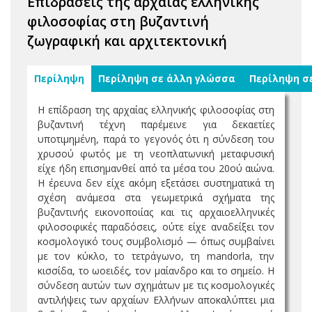
Επιδράσεις της αρχαίας ελληνικής
φιλοσοφίας στη βυζαντινή
ζωγραφική και αρχιτεκτονική
Περίληψη
Περίληψη σε άλλη γλώσσα
Περίληψη σ
Η επίδραση της αρχαίας ελληνικής φιλοσοφίας στη
βυζαντινή τέχνη παρέμεινε για δεκαετίες
υποτιμημένη, παρά το γεγονός ότι η σύνδεση του
χρυσού φωτός με τη νεοπλατωνική μεταφυσική
είχε ήδη επισημανθεί από τα μέσα του 20ού αιώνα.
Η έρευνα δεν είχε ακόμη εξετάσει συστηματικά τη
σχέση ανάμεσα στα γεωμετρικά σχήματα της
βυζαντινής εικονοποιίας και τις αρχαιοελληνικές
φιλοσοφικές παραδόσεις, ούτε είχε αναδείξει τον
κοσμολογικό τους συμβολισμό — όπως συμβαίνει
με τον κύκλο, το τετράγωνο, τη mandorla, την
κισσίδα, το ωοειδές, τον μαίανδρο και το σημείο. Η
σύνδεση αυτών των σχημάτων με τις κοσμολογικές
αντιλήψεις των αρχαίων Ελλήνων αποκαλύπτει μια