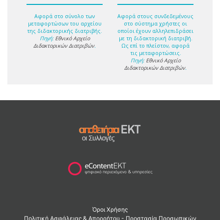
Αφορά στο σύνολο των
Αφορά στους συνδεδεμένους
μεταφορτώσων του αρχείου
στο σύστημα χρήστες οι
της διδακτορικής διατριβής.
οποίοι έχουν αλληλεπιδράσει
Πηγή:
Εθνικό Αρχείο
με τη διδακτορική διατριβή.
Διδακτορικών Διατριβών
.
Ως επί το πλείστον, αφορά
τις μεταφορτώσεις.
Πηγή:
Εθνικό Αρχείο
Διδακτορικών Διατριβών
.