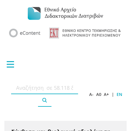
A-
A0
A+
|
EN