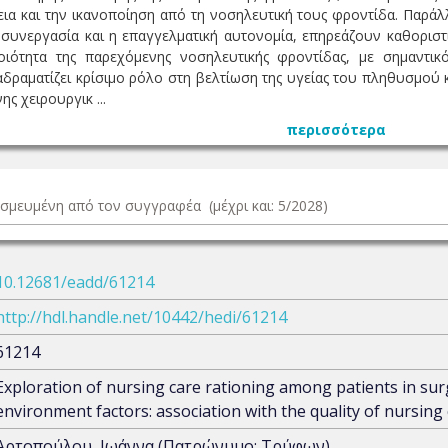
εια και την ικανοποίηση από τη νοσηλευτική τους φροντίδα. Παράλ
η συνεργασία και η επαγγελματική αυτονομία, επηρεάζουν καθορισ
ιότητα της παρεχόμενης νοσηλευτικής φροντίδας, με σημαντι
αδραματίζει κρίσιμο ρόλο στη βελτίωση της υγείας του πληθυσμού 
ς χειρουργικ ...
περισσότερα
δεσμευμένη από τον συγγραφέα (μέχρι και: 5/2028)
10.12681/eadd/61214
http://hdl.handle.net/10442/hedi/61214
61214
Exploration of nursing care rationing among patients in sur
environment factors: association with the quality of nursing
Αρτοπούλου, Ιωάννα (Πατρώνυμο: Τρύφων)