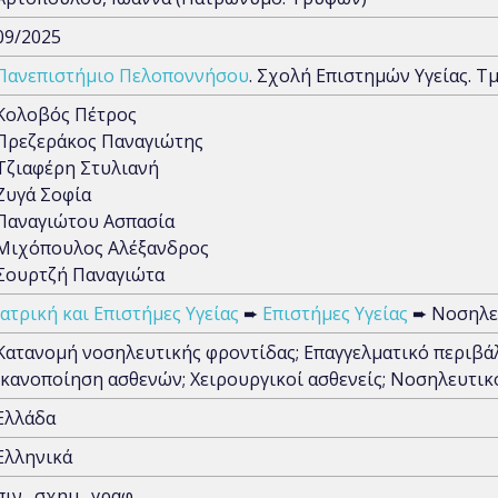
09/2025
Πανεπιστήμιο Πελοποννήσου
. Σχολή Επιστημών Υγείας. 
Κολοβός Πέτρος
Πρεζεράκος Παναγιώτης
Τζιαφέρη Στυλιανή
Ζυγά Σοφία
Παναγιώτου Ασπασία
Μιχόπουλος Αλέξανδρος
Σουρτζή Παναγιώτα
Ιατρική και Επιστήμες Υγείας
➨
Επιστήμες Υγείας
➨ Νοσηλε
Κατανομή νοσηλευτικής φροντίδας; Επαγγελματικό περιβά
Ικανοποίηση ασθενών; Χειρουργικοί ασθενείς; Νοσηλευτι
Ελλάδα
Ελληνικά
πιν., σχημ., γραφ.