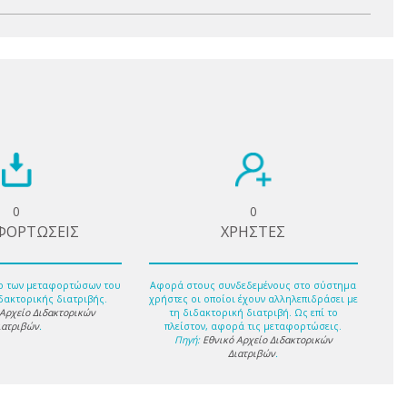
0
0
ΦΟΡΤΩΣΕΙΣ
ΧΡΗΣΤΕΣ
ο των μεταφορτώσων του
Αφορά στους συνδεδεμένους στο σύστημα
δακτορικής διατριβής.
χρήστες οι οποίοι έχουν αλληλεπιδράσει με
 Αρχείο Διδακτορικών
τη διδακτορική διατριβή. Ως επί το
ιατριβών
.
πλείστον, αφορά τις μεταφορτώσεις.
Πηγή:
Εθνικό Αρχείο Διδακτορικών
Διατριβών
.