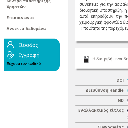
Κέντρο Υποστήριξης
συνέπειες για την ασφάλ
Χρηστών
διοικητική υποστήριξη, 
αυτά επηρεάζουν την πο
Επικοινωνία
χειρουργική φροντίδα δι
Η ποιότητα της παρεχόμενη
Ανοικτά Δεδομένα
Είσοδος
Εγγραφή
Η διατριβή είναι 
Ξέχασα τον κωδικό
DOI
Διεύθυνση Handle
ND
Εναλλακτικός τίτλος
Συγγραφέας