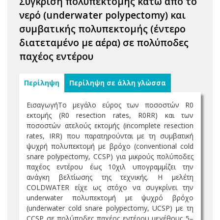
Σύγκριση πολυπεκτομής κάτω από το
νερό (underwater polypectomy) και
συμβατικής πολυπεκτομής (έντερο
διατεταμένο με αέρα) σε πολύποδες
παχέος εντέρου
Περίληψη
Περίληψη σε άλλη γλώσσα
ΕισαγωγήΤο μεγάλο εύρος των ποσοστών R0
εκτομής (R0 resection rates, R0RR) και των
ποσοστών ατελούς εκτομής (incomplete resection
rates, IRR) που παρατηρούνται με τη συμβατική
ψυχρή πολυπεκτομή με βρόχο (conventional cold
snare polypectomy, CCSP) για μικρούς πολύποδες
παχέος εντέρου έως 10χιλ υπογραμμίζει την
ανάγκη βελτίωσης της τεχνικής. Η μελέτη
COLDWATER είχε ως στόχο να συγκρίνει την
underwater πολυπεκτομή με ψυχρό βρόχο
(underwater cold snare polypectomy, UCSP) με τη
CCSP σε πολύποδες παχέος εντέρου μεγέθους 5–