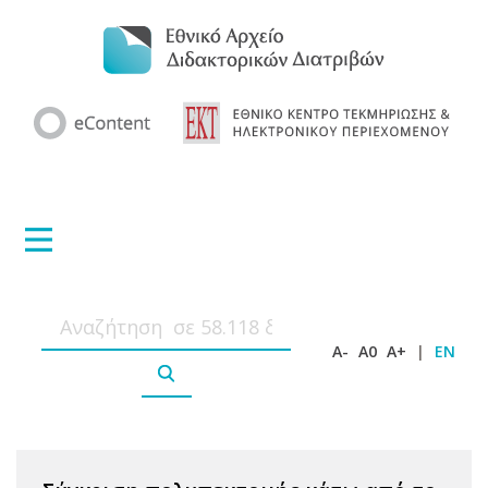
A-
A0
A+
|
EN