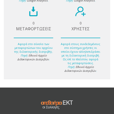
Πηγή:
Google Analytics
.
Πηγή:
Google Analytics
.
0
0
ΜΕΤΑΦΟΡΤΩΣΕΙΣ
ΧΡΗΣΤΕΣ
Αφορά στο σύνολο των
Αφορά στους συνδεδεμένους
μεταφορτώσων του αρχείου
στο σύστημα χρήστες οι
της διδακτορικής διατριβής.
οποίοι έχουν αλληλεπιδράσει
Πηγή:
Εθνικό Αρχείο
με τη διδακτορική διατριβή.
Διδακτορικών Διατριβών
.
Ως επί το πλείστον, αφορά
τις μεταφορτώσεις.
Πηγή:
Εθνικό Αρχείο
Διδακτορικών Διατριβών
.