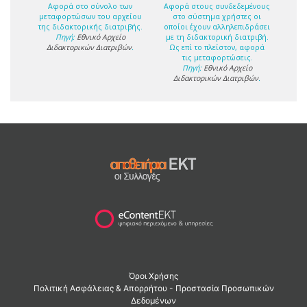
Αφορά στο σύνολο των
Αφορά στους συνδεδεμένους
μεταφορτώσων του αρχείου
στο σύστημα χρήστες οι
της διδακτορικής διατριβής.
οποίοι έχουν αλληλεπιδράσει
Πηγή:
Εθνικό Αρχείο
με τη διδακτορική διατριβή.
Διδακτορικών Διατριβών
.
Ως επί το πλείστον, αφορά
τις μεταφορτώσεις.
Πηγή:
Εθνικό Αρχείο
Διδακτορικών Διατριβών
.