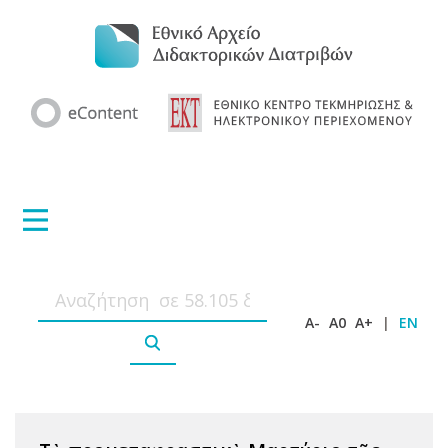
A-
A0
A+
|
EN