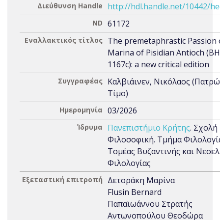
Διεύθυνση Handle
http://hdl.handle.net/10442/h
ND
61172
Εναλλακτικός τίτλος
The premetaphrastic Passion o
Marina of Pisidian Antioch (B
1167c): a new critical edition
Συγγραφέας
Καλβιάινεν, Νικόλαος (Πατρώ
Τίμο)
Ημερομηνία
03/2026
Ίδρυμα
Πανεπιστήμιο Κρήτης
. Σχολή
Φιλοσοφική. Τμήμα Φιλολογί
Τομέας Βυζαντινής και Νεοε
Φιλολογίας
Εξεταστική επιτροπή
Δετοράκη Μαρίνα
Flusin Bernard
Παπαϊωάννου Στρατής
Αντωνοπούλου Θεοδώρα