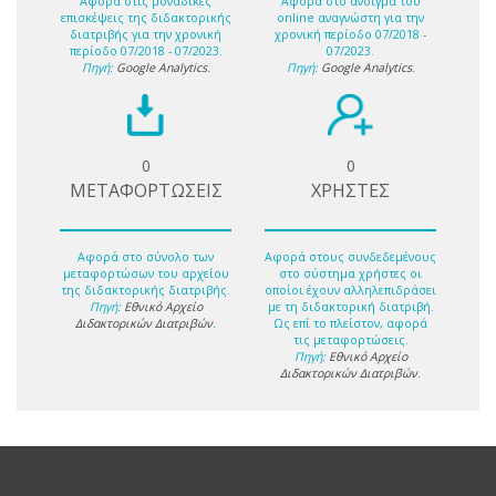
Αφορά στις μοναδικές
Αφορά στο άνοιγμα του
επισκέψεις της διδακτορικής
online αναγνώστη για την
διατριβής για την χρονική
χρονική περίοδο 07/2018 -
περίοδο 07/2018 - 07/2023.
07/2023.
Πηγή:
Google Analytics
.
Πηγή:
Google Analytics
.
0
0
ΜΕΤΑΦΟΡΤΩΣΕΙΣ
ΧΡΗΣΤΕΣ
Αφορά στο σύνολο των
Αφορά στους συνδεδεμένους
μεταφορτώσων του αρχείου
στο σύστημα χρήστες οι
της διδακτορικής διατριβής.
οποίοι έχουν αλληλεπιδράσει
Πηγή:
Εθνικό Αρχείο
με τη διδακτορική διατριβή.
Διδακτορικών Διατριβών
.
Ως επί το πλείστον, αφορά
τις μεταφορτώσεις.
Πηγή:
Εθνικό Αρχείο
Διδακτορικών Διατριβών
.