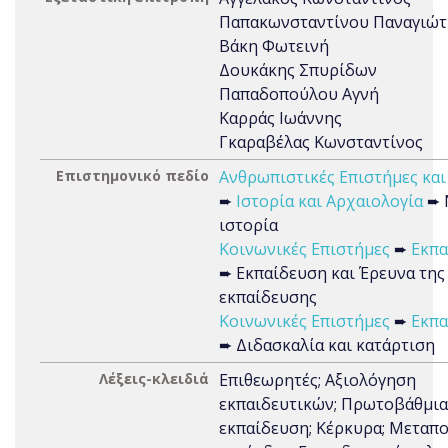
Παπακωνσταντίνου Παναγιώτ
Βάκη Φωτεινή
Δουκάκης Σπυρίδων
Παπαδοπούλου Αγνή
Καρράς Ιωάννης
Γκαραβέλας Κωνσταντίνος
Επιστημονικό πεδίο
Ανθρωπιστικές Επιστήμες και
➨
Ιστορία και Αρχαιολογία
➨ 
ιστορία
Κοινωνικές Επιστήμες
➨
Εκπα
➨ Εκπαίδευση και Έρευνα της
εκπαίδευσης
Κοινωνικές Επιστήμες
➨
Εκπα
➨ Διδασκαλία και κατάρτιση
Λέξεις-κλειδιά
Επιθεωρητές; Αξιολόγηση
εκπαιδευτικών; Πρωτοβάθμια
εκπαίδευση; Κέρκυρα; Μεταπ