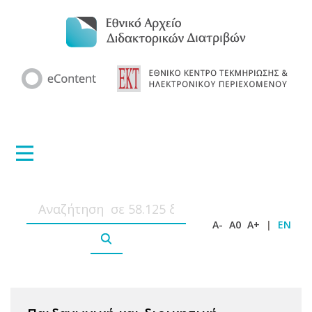
A-
A0
A+
|
EN