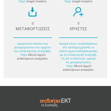
Πηγή:
Google Analytics
.
Πηγή:
Google Analytics
.
0
0
ΜΕΤΑΦΟΡΤΩΣΕΙΣ
ΧΡΗΣΤΕΣ
Αφορά στο σύνολο των
Αφορά στους συνδεδεμένους
μεταφορτώσων του αρχείου
στο σύστημα χρήστες οι
της διδακτορικής διατριβής.
οποίοι έχουν αλληλεπιδράσει
Πηγή:
Εθνικό Αρχείο
με τη διδακτορική διατριβή.
Διδακτορικών Διατριβών
.
Ως επί το πλείστον, αφορά
τις μεταφορτώσεις.
Πηγή:
Εθνικό Αρχείο
Διδακτορικών Διατριβών
.