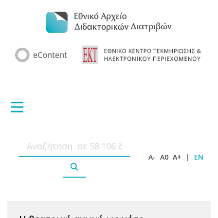
A-
A0
A+
|
EN