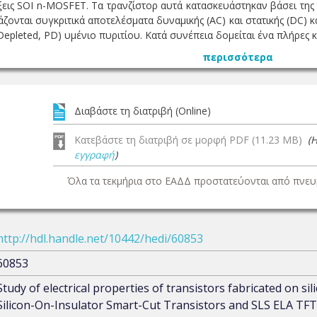
εις SOI n-MOSFET. Τα τρανζίστορ αυτά κατασκευάστηκαν βάσει της τε
ζονται συγκριτικά αποτελέσματα δυναμικής (AC) και στατικής (DC) κ
epleted, PD) υμένιο πυριτίου. Κατά συνέπεια δομείται ένα πλήρες κρ
περισσότερα
Διαβάστε τη διατριβή (Online)
Κατεβάστε τη διατριβή σε μορφή PDF (11.23 MB)
(
εγγραφή
)
Όλα τα τεκμήρια στο ΕΑΔΔ προστατεύονται από πνευμ
http://hdl.handle.net/10442/hedi/60853
60853
Study of electrical properties of transistors fabricated on s
Silicon-On-Insulator Smart-Cut Transistors and SLS ELA TFTs 