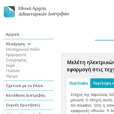
Αρχική
Πλοήγηση
Επιστημονικό πεδίο
Ημερομηνία
Συγγραφέας
Μελέτη ηλεκτρικώ
Χώρα
εφαρμογή στις τεχν
Γλώσσα
Ίδρυμα
Περίληψη
Περίληψη 
Σχετικά με το ΕΑΔΔ
Στόχος της παρούσας δι
Κατάθεση Διατριβής
μονωτή. Ο στόχος αυτός 
Συχνές Ερωτήσεις
On-Insulator, SOI) η οπ
εφαρμογές οθονών. Η δια