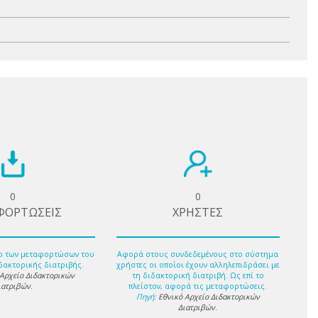
0
0
ΦΟΡΤΩΣΕΙΣ
ΧΡΗΣΤΕΣ
ο των μεταφορτώσων του
Αφορά στους συνδεδεμένους στο σύστημα
δακτορικής διατριβής.
χρήστες οι οποίοι έχουν αλληλεπιδράσει με
 Αρχείο Διδακτορικών
τη διδακτορική διατριβή. Ως επί το
ιατριβών
.
πλείστον, αφορά τις μεταφορτώσεις.
Πηγή:
Εθνικό Αρχείο Διδακτορικών
Διατριβών
.