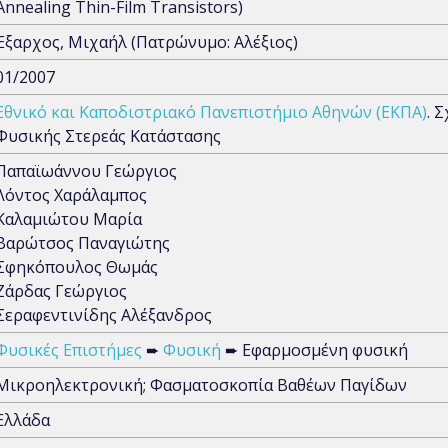
Annealing Thin-Film Transistors)
Έξαρχος, Μιχαήλ (Πατρώνυμο: Αλέξιος)
01/2007
Εθνικό και Καποδιστριακό Πανεπιστήμιο Αθηνών (ΕΚΠΑ)
. 
Φυσικής Στερεάς Κατάστασης
Παπαϊωάννου Γεώργιος
Λόντος Χαράλαμπος
Καλαμιώτου Μαρία
Βαρώτσος Παναγιώτης
Σφηκόπουλος Θωμάς
Ζάρδας Γεώργιος
Σεραφεντινίδης Αλέξανδρος
Φυσικές Επιστήμες
➨
Φυσική
➨ Εφαρμοσμένη φυσική
Μικροηλεκτρονική; Φασματοσκοπία Βαθέων Παγίδων
Ελλάδα