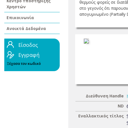
Κέντρο Υποστήριξης
θερμούς φορείς σε διατάξ
Χρηστών
στο γεγονός ότι παρουσιά
απογυμνωμένο (Partially D
Επικοινωνία
Ανοικτά Δεδομένα
Είσοδος
Εγγραφή
Ξέχασα τον κωδικό
Διεύθυνση Handle
ND
Εναλλακτικός τίτλος