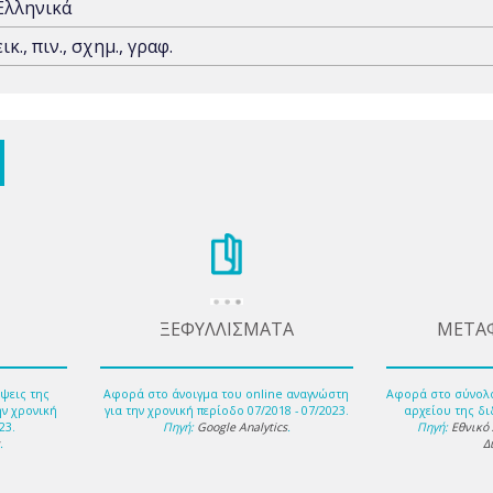
Ελληνικά
εικ., πιν., σχημ., γραφ.
ΞΕΦΥΛΛΙΣΜΑΤΑ
ΜΕΤΑ
ψεις της
Αφορά στο άνοιγμα του online αναγνώστη
Αφορά στο σύνολ
ην χρονική
για την χρονική περίοδο 07/2018 - 07/2023.
αρχείου της δι
23.
Πηγή:
Google Analytics
.
Πηγή:
Εθνικό
s
.
Δ