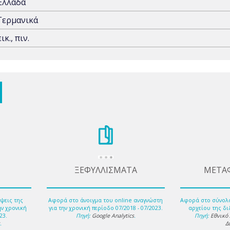
Ελλάδα
Γερμανικά
εικ., πιν.
ΞΕΦΥΛΛΙΣΜΑΤΑ
ΜΕΤΑ
ψεις της
Αφορά στο άνοιγμα του online αναγνώστη
Αφορά στο σύνολ
ην χρονική
για την χρονική περίοδο 07/2018 - 07/2023.
αρχείου της δι
23.
Πηγή:
Google Analytics
.
Πηγή:
Εθνικό
s
.
Δ