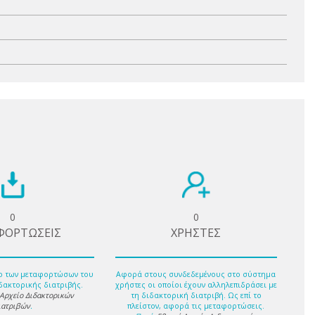
0
0
ΦΟΡΤΩΣΕΙΣ
ΧΡΗΣΤΕΣ
ο των μεταφορτώσων του
Αφορά στους συνδεδεμένους στο σύστημα
δακτορικής διατριβής.
χρήστες οι οποίοι έχουν αλληλεπιδράσει με
 Αρχείο Διδακτορικών
τη διδακτορική διατριβή. Ως επί το
ιατριβών
.
πλείστον, αφορά τις μεταφορτώσεις.