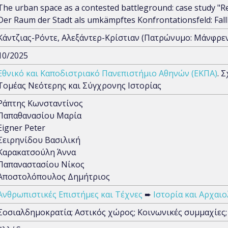
The urban space as a contested battleground: case study "R
Der Raum der Stadt als umkämpftes Konfrontationsfeld: Fall
Κάντζιας-Ρόντε, Αλεξάντερ-Κρίστιαν (Πατρώνυμο: Μάνφρεν
10/2025
Εθνικό και Καποδιστριακό Πανεπιστήμιο Αθηνών (ΕΚΠΑ)
. 
Τομέας Νεότερης και Σύγχρονης Ιστορίας
Ράπτης Κωνσταντίνος
Παπαθανασίου Μαρία
Eigner Peter
Σειρηνίδου Βασιλική
Καρακατσούλη Άννα
Παπαναστασίου Νίκος
Αποστολόπουλος Δημήτριος
Ανθρωπιστικές Επιστήμες και Τέχνες
➨
Ιστορία και Αρχαιο
Σοσιαλδημοκρατία; Αστικός χώρος; Κοινωνικές συμμαχίες;