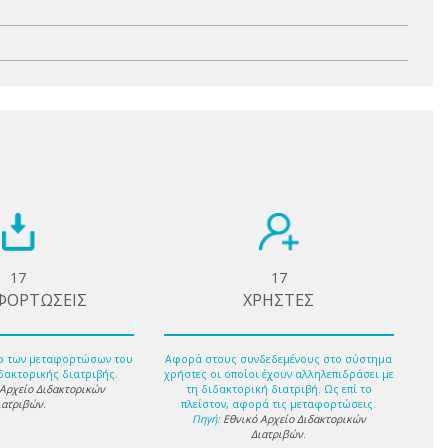
17
17
ΦΟΡΤΩΣΕΙΣ
ΧΡΗΣΤΕΣ
ο των μεταφορτώσων του
Αφορά στους συνδεδεμένους στο σύστημα
δακτορικής διατριβής.
χρήστες οι οποίοι έχουν αλληλεπιδράσει με
 Αρχείο Διδακτορικών
τη διδακτορική διατριβή. Ως επί το
ιατριβών
.
πλείστον, αφορά τις μεταφορτώσεις.
Πηγή:
Εθνικό Αρχείο Διδακτορικών
Διατριβών
.