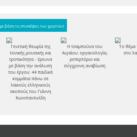
(με βάση τις επισκέψεις των χρηστών)
Γενετική θεωρία της
Η τσαμπούνα του
Το θέμα 
τονικής μουσικής και
Αιγαίου: οργανολογία,
στο λα
τροπικότητα - έρευνα
ρεπερτόριο και
με βάση την ανάλυση
σύγχρονη αναβίωση
του έργου: 44 παιδικά
κομμάτια πάνω σε
λαϊκούς ελληνικούς
σκοπούς του Γιάννη
Κωνσταντινίδη