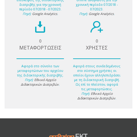
επισκέψεις της διδακτορικής
online αναγνώστη για την
διατριβής για την χρονική
χρονική περίοδο 07/2018 -
περίοδο 07/2018 - 07/2023.
07/2023.
Πηγή:
Google Analytics
.
Πηγή:
Google Analytics
.
0
0
ΜΕΤΑΦΟΡΤΩΣΕΙΣ
ΧΡΗΣΤΕΣ
Αφορά στο σύνολο των
Αφορά στους συνδεδεμένους
μεταφορτώσων του αρχείου
στο σύστημα χρήστες οι
της διδακτορικής διατριβής.
οποίοι έχουν αλληλεπιδράσει
Πηγή:
Εθνικό Αρχείο
με τη διδακτορική διατριβή.
Διδακτορικών Διατριβών
.
Ως επί το πλείστον, αφορά
τις μεταφορτώσεις.
Πηγή:
Εθνικό Αρχείο
Διδακτορικών Διατριβών
.