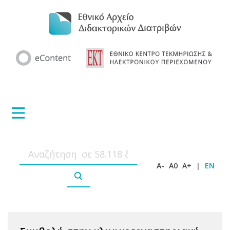
A-
A0
A+
|
EN