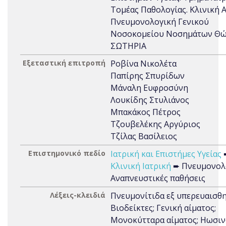
Τομέας Παθολογίας. Κλινική Α
Πνευμονολογική Γενικού
Νοσοκομείου Νοσημάτων Θ
ΣΩΤΗΡΙΑ
Εξεταστική επιτροπή
Ροβίνα Νικολέτα
Παπίρης Σπυρίδων
Μάναλη Ευφροσύνη
Λουκίδης Στυλιάνος
Μπακάκος Πέτρος
Τζουβελέκης Αργύριος
Τζίλας Βασίλειος
Επιστημονικό πεδίο
Ιατρική και Επιστήμες Υγείας
Κλινική Ιατρική
➨ Πνευμονολο
Αναπνευστικές παθήσεις
Λέξεις-κλειδιά
Πνευμονίτιδα εξ υπερευαισθη
Βιοδείκτες; Γενική αίματος;
Μονοκύτταρα αίματος; Ηωσιν