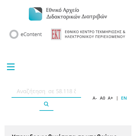
A-
A0
A+
|
EN