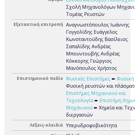
Σχολή Μηχανολόγων Μηχανι
Τομέας Ρευστών
Εξεταστική επιτροπή
Αναγνωστόπουλος Ιωάννης
Γογγολίδης Ευάγγελος
Κωνσταντούδης Βασίλειος
Σαπαλίδης Ανδρέας
Μπουντουβής Ανδρέας
Κόκκορης Γεώργιος
Μανόπουλος Χρήστος
Επιστημονικό πεδίο
Φυσικές Επιστήμες
➨
Φυσική
Φυσική ρευστών και πλάσματ
Επιστήμες Μηχανικού και
Τεχνολογία
➨
Επιστήμη Χημι
Μηχανικού
➨ Χημεία και Τεχ
διεργασιών
Λέξεις-κλειδιά
Υπερυδροφοβικότητα