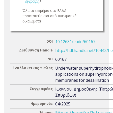
εγγραφή
)
Όλα τα τεκμήρια στο ΕΑΔΔ
προστατεύονται από πνευματικά
δικαιώματα.
DOI
10.12681/eadd/60167
Διεύθυνση Handle
http://hdl.handle.net/10442/h
ND
60167
Εναλλακτικός τίτλος
Underwater superhydrophobic
applications on superhydroph
membranes for desalination
Συγγραφέας
Ιωάννου, Δημοσθένης (Πατρώ
Σπυρίδων)
Ημερομηνία
04/2025
Ίδρυμα
Εθνικό Μετσόβιο Πολυτεχνεί