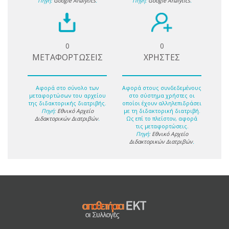
Πηγή:
Google Analytics
.
Πηγή:
Google Analytics
.
0
0
ΜΕΤΑΦΟΡΤΩΣΕΙΣ
ΧΡΗΣΤΕΣ
Αφορά στο σύνολο των
Αφορά στους συνδεδεμένους
μεταφορτώσων του αρχείου
στο σύστημα χρήστες οι
της διδακτορικής διατριβής.
οποίοι έχουν αλληλεπιδράσει
Πηγή:
Εθνικό Αρχείο
με τη διδακτορική διατριβή.
Διδακτορικών Διατριβών
.
Ως επί το πλείστον, αφορά
τις μεταφορτώσεις.
Πηγή:
Εθνικό Αρχείο
Διδακτορικών Διατριβών
.