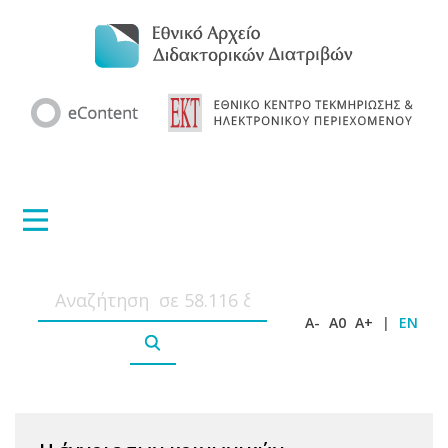
A-
A0
A+
|
EN