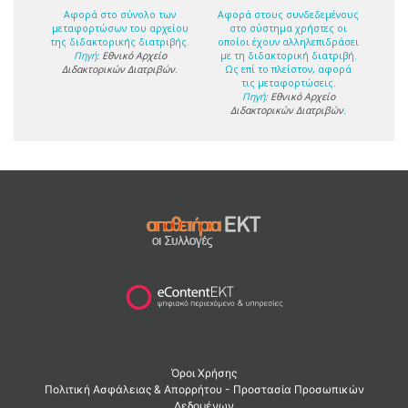
Αφορά στο σύνολο των
Αφορά στους συνδεδεμένους
μεταφορτώσων του αρχείου
στο σύστημα χρήστες οι
της διδακτορικής διατριβής.
οποίοι έχουν αλληλεπιδράσει
Πηγή:
Εθνικό Αρχείο
με τη διδακτορική διατριβή.
Διδακτορικών Διατριβών
.
Ως επί το πλείστον, αφορά
τις μεταφορτώσεις.
Πηγή:
Εθνικό Αρχείο
Διδακτορικών Διατριβών
.