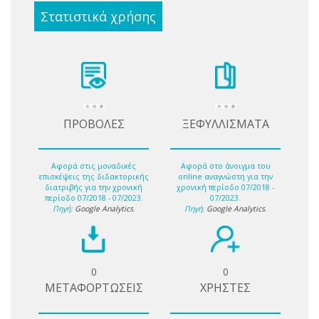
Στατιστικά χρήσης
ΠΡΟΒΟΛΕΣ
ΞΕΦΥΛΛΙΣΜΑΤΑ
Αφορά στις μοναδικές
Αφορά στο άνοιγμα του
επισκέψεις της διδακτορικής
online αναγνώστη για την
διατριβής για την χρονική
χρονική περίοδο 07/2018 -
περίοδο 07/2018 - 07/2023.
07/2023.
Πηγή:
Google Analytics
.
Πηγή:
Google Analytics
.
0
0
ΜΕΤΑΦΟΡΤΩΣΕΙΣ
ΧΡΗΣΤΕΣ