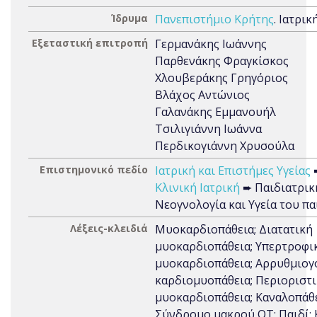
Ίδρυμα
Πανεπιστήμιο Κρήτης
. Ιατρι
Εξεταστική επιτροπή
Γερμανάκης Ιωάννης
Παρθενάκης Φραγκίσκος
Χλουβεράκης Γρηγόριος
Βλάχος Αντώνιος
Γαλανάκης Εμμανουήλ
Τσιλιγιάννη Ιωάννα
Περδικογιάννη Χρυσούλα
Επιστημονικό πεδίο
Ιατρική και Επιστήμες Υγείας
Κλινική Ιατρική
➨ Παιδιατρικ
Νεογνολογία και Υγεία του πα
Λέξεις-κλειδιά
Μυοκαρδιοπάθεια; Διατατική
μυοκαρδιοπάθεια; Υπερτροφι
μυοκαρδιοπάθεια; Αρρυθμιογ
καρδιομυοπάθεια; Περιοριστ
μυοκαρδιοπάθεια; Καναλοπάθε
Σύνδρομο μακρού QT; Παιδί; 