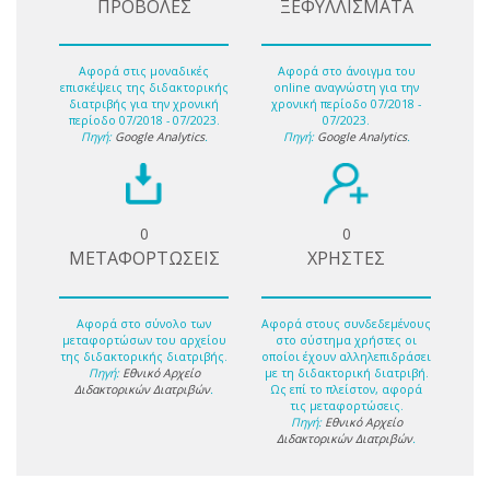
ΠΡΟΒΟΛΕΣ
ΞΕΦΥΛΛΙΣΜΑΤΑ
Αφορά στις μοναδικές
Αφορά στο άνοιγμα του
επισκέψεις της διδακτορικής
online αναγνώστη για την
διατριβής για την χρονική
χρονική περίοδο 07/2018 -
περίοδο 07/2018 - 07/2023.
07/2023.
Πηγή:
Google Analytics
.
Πηγή:
Google Analytics
.
0
0
ΜΕΤΑΦΟΡΤΩΣΕΙΣ
ΧΡΗΣΤΕΣ
Αφορά στο σύνολο των
Αφορά στους συνδεδεμένους
μεταφορτώσων του αρχείου
στο σύστημα χρήστες οι
της διδακτορικής διατριβής.
οποίοι έχουν αλληλεπιδράσει
Πηγή:
Εθνικό Αρχείο
με τη διδακτορική διατριβή.
Διδακτορικών Διατριβών
.
Ως επί το πλείστον, αφορά
τις μεταφορτώσεις.
Πηγή:
Εθνικό Αρχείο
Διδακτορικών Διατριβών
.