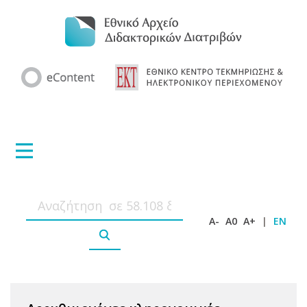
A-
A0
A+
|
EN