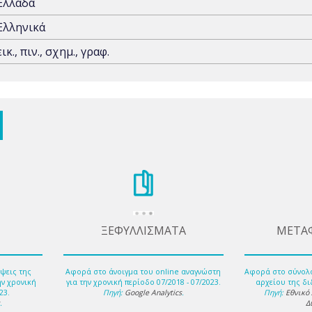
Ελλάδα
Ελληνικά
εικ., πιν., σχημ., γραφ.
ΞΕΦΥΛΛΙΣΜΑΤΑ
ΜΕΤΑ
ψεις της
Αφορά στο άνοιγμα του online αναγνώστη
Αφορά στο σύνολ
ην χρονική
για την χρονική περίοδο 07/2018 - 07/2023.
αρχείου της δι
23.
Πηγή:
Google Analytics
.
Πηγή:
Εθνικό
s
.
Δ