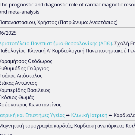
The prognostic and diagnostic role of cardiac magnetic reson
and meta-analysis
Παπαναστασίου, Χρήστος (Πατρώνυμο: Αναστάσιος)
06/2025
Αριστοτέλειο Πανεπιστήμιο Θεσσαλονίκης (ΑΠΘ)
. Σχολή Ε
Παθολογίας. Κλινική Α' Καρδιολογική Πανεπιστημιακού Γ
Καραμήτσος Θεόδωρος
Ευθυμιάδης Γεώργιος
Τσάπας Απόστολος
Ζιάκας Αντώνιος
Καμπερίδης Βασίλειος
Γκόσιος Θωμάς
Κούσκουρας Κωνσταντίνος
Ιατρική και Επιστήμες Υγείας
➨
Κλινική Ιατρική
➨ Καρδιολο
Mαγνητική τομογραφία καρδιάς; Καρδιακή ανεπάρκεια; Κοι