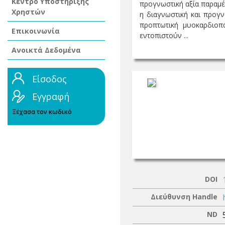
Κέντρο Υποστήριξης
προγνωστική αξία παραμέτ
Χρηστών
η διαγνωστική και προγν
προπτωτική μυοκαρδιοπ
Επικοινωνία
εντοπιστούν ...
Ανοικτά Δεδομένα
Είσοδος
Εγγραφή
Ξέχασα τον κωδικό
DOI
Διεύθυνση Handle
ND