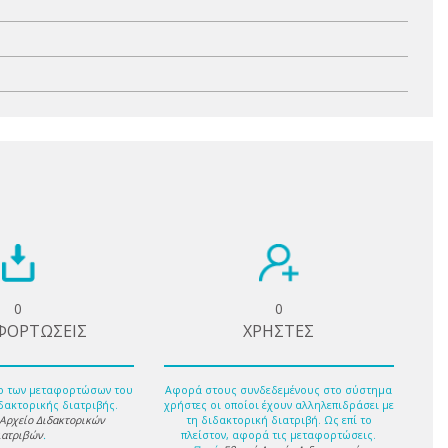
0
0
ΦΟΡΤΩΣΕΙΣ
ΧΡΗΣΤΕΣ
ο των μεταφορτώσων του
Αφορά στους συνδεδεμένους στο σύστημα
δακτορικής διατριβής.
χρήστες οι οποίοι έχουν αλληλεπιδράσει με
 Αρχείο Διδακτορικών
τη διδακτορική διατριβή. Ως επί το
ιατριβών
.
πλείστον, αφορά τις μεταφορτώσεις.