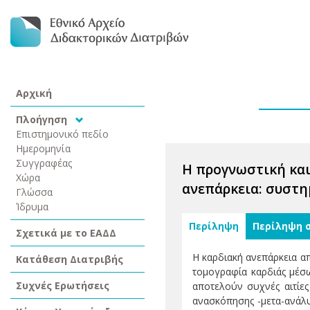
Αρχική
Πλοήγηση
Επιστημονικό πεδίο
Ημερομηνία
Συγγραφέας
Η προγνωστική και
Χώρα
ανεπάρκεια: συστ
Γλώσσα
Ίδρυμα
Περίληψη
Περίληψη 
Σχετικά με το ΕΑΔΔ
Η καρδιακή ανεπάρκεια α
Κατάθεση Διατριβής
τομογραφία καρδιάς μέσ
Συχνές Ερωτήσεις
αποτελούν συχνές αιτίες
ανασκόπησης -μετα-ανάλυσ