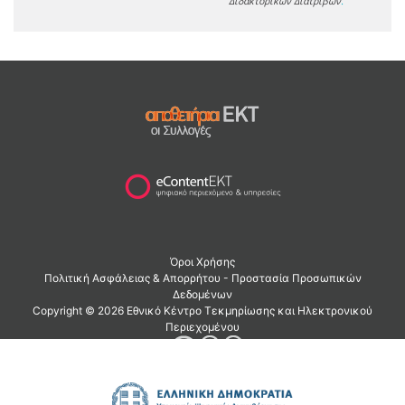
Διδακτορικών Διατριβών
.