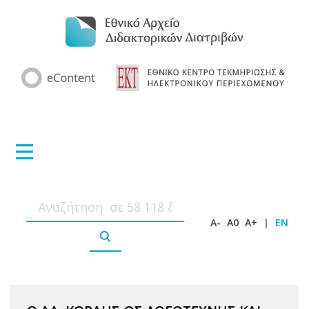
A-
A0
A+
|
EN