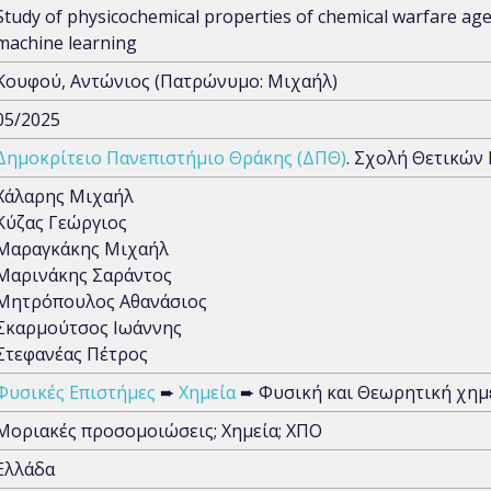
Study of physicochemical properties of chemical warfare ag
machine learning
Κουφού, Αντώνιος (Πατρώνυμο: Μιχαήλ)
05/2025
Δημοκρίτειο Πανεπιστήμιο Θράκης (ΔΠΘ)
. Σχολή Θετικών
Χάλαρης Μιχαήλ
Κύζας Γεώργιος
Μαραγκάκης Μιχαήλ
Μαρινάκης Σαράντος
Μητρόπουλος Αθανάσιος
Σκαρμούτσος Ιωάννης
Στεφανέας Πέτρος
Φυσικές Επιστήμες
➨
Χημεία
➨ Φυσική και Θεωρητική χημ
Μοριακές προσομοιώσεις; Χημεία; ΧΠΟ
Ελλάδα