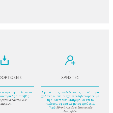
0
0
ΦΟΡΤΩΣΕΙΣ
ΧΡΗΣΤΕΣ
ο των μεταφορτώσων του
Αφορά στους συνδεδεμένους στο σύστημα
δακτορικής διατριβής.
χρήστες οι οποίοι έχουν αλληλεπιδράσει με
 Αρχείο Διδακτορικών
τη διδακτορική διατριβή. Ως επί το
ιατριβών
.
πλείστον, αφορά τις μεταφορτώσεις.
Πηγή:
Εθνικό Αρχείο Διδακτορικών
Διατριβών
.