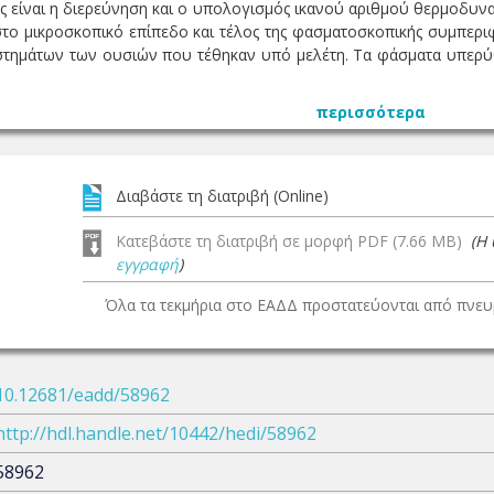
ς είναι η διερεύνηση και ο υπολογισμός ικανού αριθμού θερμοδυνα
στο μικροσκοπικό επίπεδο και τέλος της φασματοσκοπικής συμπερ
τημάτων των ουσιών που τέθηκαν υπό μελέτη. Τα φάσματα υπερύθρ
περισσότερα
Διαβάστε τη διατριβή (Online)
Κατεβάστε τη διατριβή σε μορφή PDF (7.66 MB)
(Η
εγγραφή
)
Όλα τα τεκμήρια στο ΕΑΔΔ προστατεύονται από πνευμ
10.12681/eadd/58962
http://hdl.handle.net/10442/hedi/58962
58962