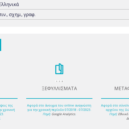
Ελληνικά
πιν., σχημ., γραφ.
ΞΕΦΥΛΛΙΣΜΑΤΑ
ΜΕΤΑ
ψεις της
Αφορά στο άνοιγμα του online αναγνώστη
Αφορά στο σύνολ
ην χρονική
για την χρονική περίοδο 07/2018 - 07/2023.
αρχείου της δι
23.
Πηγή:
Google Analytics
.
Πηγή:
Εθνικό
s
.
Δ