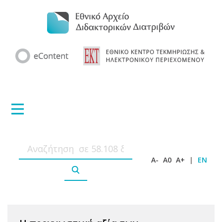
A-
A0
A+
|
EN