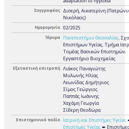
adaptation to hypoxia
Συγγραφέας
Δισερή, Αικατερίνη (Πατρώνυ
Νικόλαος)
Ημερομηνία
02/2025
Ίδρυμα
Πανεπιστήμιο Θεσσαλίας
. Σχ
Επιστήμων Υγείας. Τμήμα Ιατρ
Τομέας Βασικών Επιστημών.
Εργαστήριο Βιοχημείας
Εξεταστική επιτροπή
Λιάκος Παναγιώτης
Μυλωνής Ηλίας
Λεωνίδας Δημήτριος
Σίμος Γεώργιος
Παππάς Ιωάννης
Χαχάμη Γεωργία
Σίδερη Θεοδώρα
Επιστημονικό πεδίο
Ιατρική και Επιστήμες Υγείας
Επιστήμες Υγείας
➨ Επιστήμες