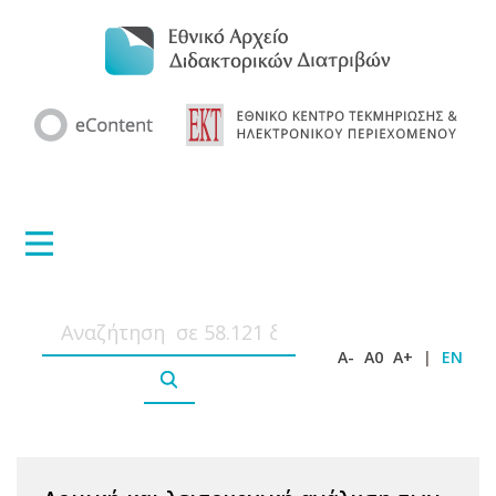
A-
A0
A+
|
EN