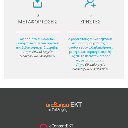
0
0
ΜΕΤΑΦΟΡΤΩΣΕΙΣ
ΧΡΗΣΤΕΣ
Αφορά στο σύνολο των
Αφορά στους συνδεδεμένους
μεταφορτώσων του αρχείου
στο σύστημα χρήστες οι
της διδακτορικής διατριβής.
οποίοι έχουν αλληλεπιδράσει
Πηγή:
Εθνικό Αρχείο
με τη διδακτορική διατριβή.
Διδακτορικών Διατριβών
.
Ως επί το πλείστον, αφορά
τις μεταφορτώσεις.
Πηγή:
Εθνικό Αρχείο
Διδακτορικών Διατριβών
.