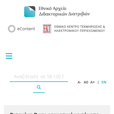
A-
A0
A+
|
EN