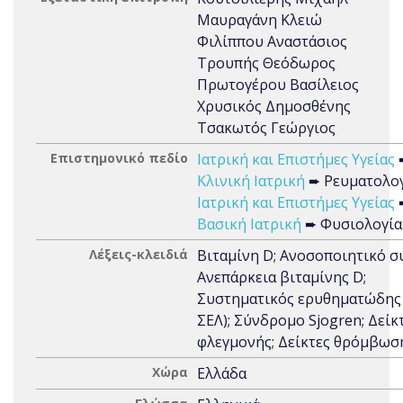
Μαυραγάνη Κλειώ
Φιλίππου Αναστάσιος
Τρουπής Θεόδωρος
Πρωτογέρου Βασίλειος
Χρυσικός Δημοσθένης
Τσακωτός Γεώργιος
Επιστημονικό πεδίο
Ιατρική και Επιστήμες Υγείας
Κλινική Ιατρική
➨ Ρευματολο
Ιατρική και Επιστήμες Υγείας
Βασική Ιατρική
➨ Φυσιολογία
Λέξεις-κλειδιά
Βιταμίνη D; Ανοσοποιητικό σ
Ανεπάρκεια βιταμίνης D;
Συστηματικός ερυθηματώδης 
ΣΕΛ); Σύνδρομο Sjogren; Δείκ
φλεγμονής; Δείκτες θρόμβωσ
Χώρα
Ελλάδα