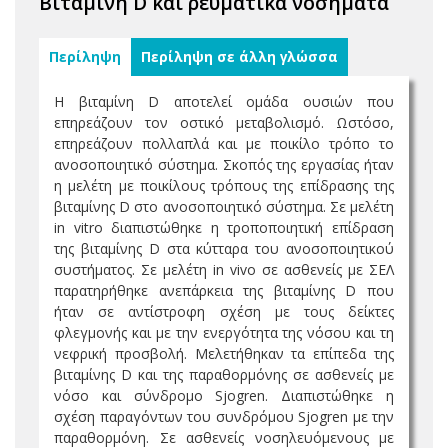
Βιταμίνη D και ρευματικά νοσήματα
Περίληψη
Περίληψη σε άλλη γλώσσα
Η βιταμίνη D αποτελεί ομάδα ουσιών που
επηρεάζουν τον οστικό μεταβολισμό. Ωστόσο,
επηρεάζουν πολλαπλά και με ποικίλο τρόπο το
ανοσοποιητικό σύστημα. Σκοπός της εργασίας ήταν
η μελέτη με ποικίλους τρόπους της επίδρασης της
βιταμίνης D στο ανοσοποιητικό σύστημα. Σε μελέτη
in vitro διαπιστώθηκε η τροποποιητική επίδραση
της βιταμίνης D στα κύτταρα του ανοσοποιητικού
συστήματος. Σε μελέτη in vivo σε ασθενείς με ΣΕΛ
παρατηρήθηκε ανεπάρκεια της βιταμίνης D που
ήταν σε αντίστροφη σχέση με τους δείκτες
φλεγμονής και με την ενεργότητα της νόσου και τη
νεφρική προσβολή. Μελετήθηκαν τα επίπεδα της
βιταμίνης D και της παραθορμόνης σε ασθενείς με
νόσο και σύνδρομο Sjogren. Διαπιστώθηκε η
σχέση παραγόντων του συνδρόμου Sjogren με την
παραθορμόνη. Σε ασθενείς νοσηλευόμενους με