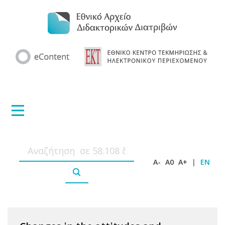
A-
A0
A+
|
EN