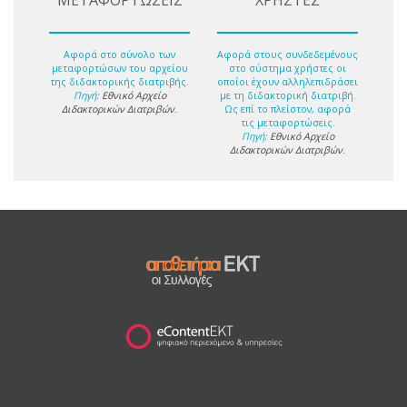
ΜΕΤΑΦΟΡΤΩΣΕΙΣ
ΧΡΗΣΤΕΣ
Αφορά στο σύνολο των
Αφορά στους συνδεδεμένους
μεταφορτώσων του αρχείου
στο σύστημα χρήστες οι
της διδακτορικής διατριβής.
οποίοι έχουν αλληλεπιδράσει
Πηγή:
Εθνικό Αρχείο
με τη διδακτορική διατριβή.
Διδακτορικών Διατριβών
.
Ως επί το πλείστον, αφορά
τις μεταφορτώσεις.
Πηγή:
Εθνικό Αρχείο
Διδακτορικών Διατριβών
.