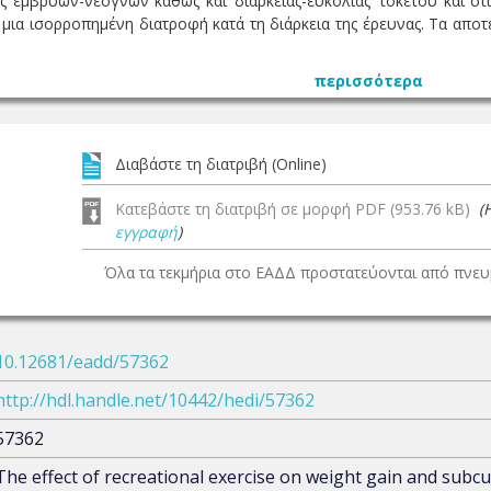
 εμβρύων-νεογνών καθώς και ‘διάρκειας-ευκολίας’ τοκετού και στι
ια ισορροπημένη διατροφή κατά τη διάρκεια της έρευνας. Τα αποτε
περισσότερα
Διαβάστε τη διατριβή (Online)
Κατεβάστε τη διατριβή σε μορφή PDF (953.76 kB)
(
εγγραφή
)
Όλα τα τεκμήρια στο ΕΑΔΔ προστατεύονται από πνευμ
10.12681/eadd/57362
http://hdl.handle.net/10442/hedi/57362
57362
The effect of recreational exercise on weight gain and subc