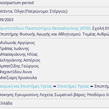
postpartum period
Ντέντα, Όλγα (Πατρώνυμο: Στέργιος)
09/2003
Αριστοτέλειο Πανεπιστήμιο Θεσσαλονίκης (ΑΠΘ)
. Σχολή 
Επιστήμης Φυσικής Αγωγής και Αθλητισμού. Τομέας Ανθρώ
Μυλωνάς Αργύριος
Πράπας Ιωάννης
Μπασαγιάννης Ηλίας
Δεληγιάννης Αστέριος
Αμπατζίδης Γεώργιος
Φαχαντίδου Άννα
Ματζιαρη Χρυσουλα
Ιατρική και Επιστήμες Υγείας
➨
Επιστήμες Υγείας
➨ Επιστή
Άσκηση; Εγκυμοσύνη; Λοχεία; Σωματικό βάρος; Υποδόριο λ
Ελλάδα