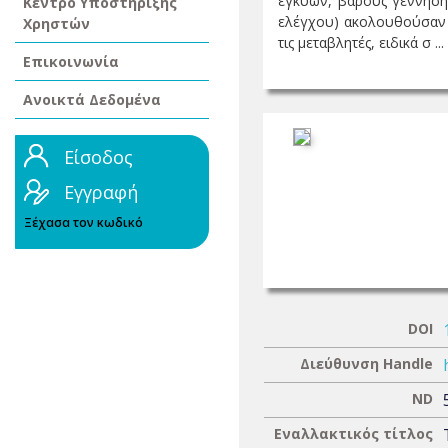
εγκύων, βάρους γέννησης
Κέντρο Υποστήριξης
ελέγχου) ακολουθούσαν μ
Χρηστών
τις μεταβλητές, ειδικά σ ...
Επικοινωνία
Ανοικτά Δεδομένα
Είσοδος
Εγγραφή
Ξέχασα τον κωδικό
DOI
Διεύθυνση Handle
ND
Εναλλακτικός τίτλος