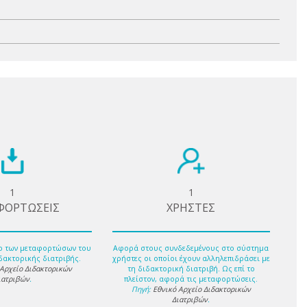
1
1
ΦΟΡΤΩΣΕΙΣ
ΧΡΗΣΤΕΣ
ο των μεταφορτώσων του
Αφορά στους συνδεδεμένους στο σύστημα
δακτορικής διατριβής.
χρήστες οι οποίοι έχουν αλληλεπιδράσει με
 Αρχείο Διδακτορικών
τη διδακτορική διατριβή. Ως επί το
ιατριβών
.
πλείστον, αφορά τις μεταφορτώσεις.
Πηγή:
Εθνικό Αρχείο Διδακτορικών
Διατριβών
.