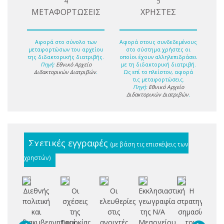
4
5
ΜΕΤΑΦΟΡΤΩΣΕΙΣ
ΧΡΗΣΤΕΣ
Αφορά στο σύνολο των
Αφορά στους συνδεδεμένους
μεταφορτώσων του αρχείου
στο σύστημα χρήστες οι
της διδακτορικής διατριβής.
οποίοι έχουν αλληλεπιδράσει
Πηγή:
Εθνικό Αρχείο
με τη διδακτορική διατριβή.
Διδακτορικών Διατριβών
.
Ως επί το πλείστον, αφορά
τις μεταφορτώσεις.
Πηγή:
Εθνικό Αρχείο
Διδακτορικών Διατριβών
.
Σχετικές εγγραφές
(με βάση τις επισκέψεις των
χρηστών)
Διεθνής
Οι
Οι
Εκκλησιαστική
Η
Πό
πολιτική
σχέσεις
ελευθερίες
γεωγραφία
στρατηγική
λ
και
της
στις
της Ν/Α
σημασία
διακυβερνητικοί
Τουρκίας
ανοιχτές
Μεσογείου
του
Μ