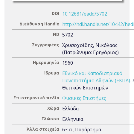
DOI
10.12681/eadd/5702
Διεύθυνση Handle
http://hdl.handle.net/10442/hed
ND
5702
Συγγραφέας
Χρυσοχοΐδης, Νικόλαος
(Πατρώνυμο: Γρηγόριος)
Ημερομηνία
1960
Ίδρυμα
Εθνικό και Καποδιστριακό
Πανεπιστήμιο Αθηνών (ΕΚΠΑ)
.
Θετικών Επιστημών
Επιστημονικό πεδίο
Φυσικές Επιστήμες
Χώρα
Ελλάδα
Γλώσσα
Ελληνικά
Άλλα στοιχεία
63 σ., Παράρτημα.