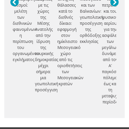
θεσμοί:
με τις
θάλασσες
και των
πετρελαίου
Θά
μελέτη
χώρες
κατά το
Βαλκανίων:
και του
π
των
της
διεθνές
γεωπολιτική
φυσικού
εμ
διεθνικών
Μέσης
δίκαιο:
προσέγγιση
αερίου
δ
φαινομένων:
Ανατολής
εφαρμογή
της
για την
(
η
από την
στον
ορθόδοξης
ασφάλεια
περίπτωση
ίδρυση
ημίκλειστο
εκκλησίας
των
α
του
της
Μεσογειακό
μεγάλων
οργανωμένου
τουρκικής
χώρο
δυνάμεων
σ
εγκλήματος
δημοκρατίας
από τις
από τον
εμ
μέχρι
οριοθετήσεις
Α'
δ
σήμερα:
των
παγκόσμιο
μια
Μεσογειακών
πόλεμο
γεωπολιτική
κρατών
έως και
προσέγγιση
τη
μεταψυχροπο
περίοδο