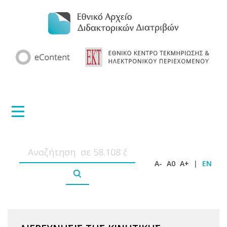
A-
A0
A+
|
EN