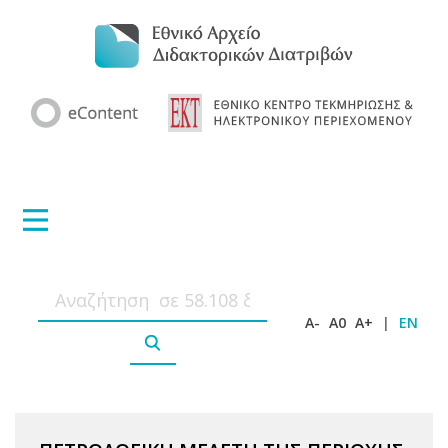
A-
A0
A+
|
EN