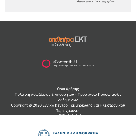
Διδακτορικών Διατριβών
.