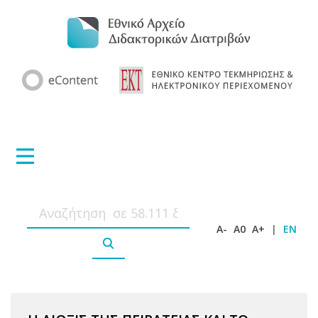
A-
A0
A+
|
EN