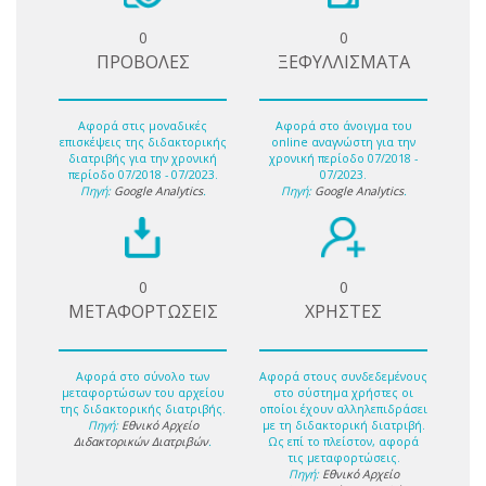
0
0
ΠΡΟΒΟΛΕΣ
ΞΕΦΥΛΛΙΣΜΑΤΑ
Αφορά στις μοναδικές
Αφορά στο άνοιγμα του
επισκέψεις της διδακτορικής
online αναγνώστη για την
διατριβής για την χρονική
χρονική περίοδο 07/2018 -
περίοδο 07/2018 - 07/2023.
07/2023.
Πηγή:
Google Analytics
.
Πηγή:
Google Analytics
.
0
0
ΜΕΤΑΦΟΡΤΩΣΕΙΣ
ΧΡΗΣΤΕΣ
Αφορά στο σύνολο των
Αφορά στους συνδεδεμένους
μεταφορτώσων του αρχείου
στο σύστημα χρήστες οι
της διδακτορικής διατριβής.
οποίοι έχουν αλληλεπιδράσει
Πηγή:
Εθνικό Αρχείο
με τη διδακτορική διατριβή.
Διδακτορικών Διατριβών
.
Ως επί το πλείστον, αφορά
τις μεταφορτώσεις.
Πηγή:
Εθνικό Αρχείο