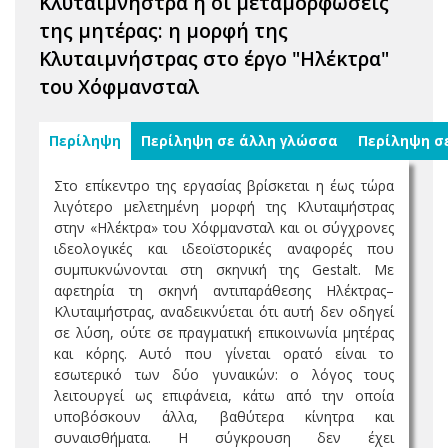
Κλυταιμνήστρα ή οι μεταμορφώσεις
της μητέρας: η μορφή της
Κλυταιμνήστρας στο έργο "Ηλέκτρα"
του Χόφμανσταλ
Περίληψη
Περίληψη σε άλλη γλώσσα
Περίληψη σ
Στο επίκεντρο της εργασίας βρίσκεται η έως τώρα
λιγότερο μελετημένη μορφή της Κλυταιμήστρας
στην «Ηλέκτρα» του Χόφμανσταλ και οι σύγχρονες
ιδεολογικές και ιδεοϊστορικές αναφορές που
συμπυκνώνονται στη σκηνική της Gestalt. Με
αφετηρία τη σκηνή αντιπαράθεσης Ηλέκτρας–
Κλυταιμήστρας, αναδεικνύεται ότι αυτή δεν οδηγεί
σε λύση, ούτε σε πραγματική επικοινωνία μητέρας
και κόρης. Αυτό που γίνεται ορατό είναι το
εσωτερικό των δύο γυναικών: ο λόγος τους
λειτουργεί ως επιφάνεια, κάτω από την οποία
υποβόσκουν άλλα, βαθύτερα κίνητρα και
συναισθήματα. Η σύγκρουση δεν έχει