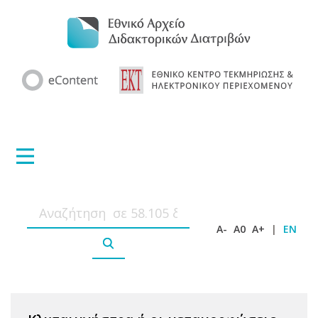
A-
A0
A+
|
EN